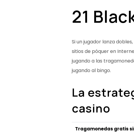
21 Blac
Si un jugador lanza dobles
sitios de póquer en Intern
jugando a las tragamoneda
jugando al bingo.
La estrateg
casino
Tragamonedas gratis sin