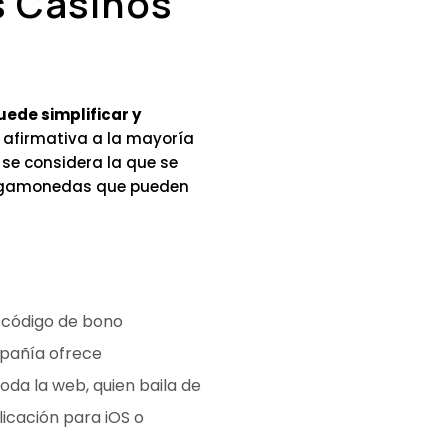
s Casinos
uede simplificar y
a afirmativa a la mayoría
 se considera la que se
tragamonedas que pueden
l código de bono
mpañía ofrece
da la web, quien baila de
licación para iOS o