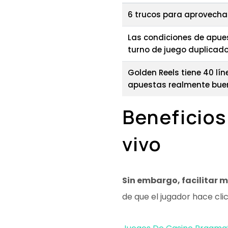
6 trucos para aprovecha
Las condiciones de apuest
turno de juego duplicado
Golden Reels tiene 40 lí
apuestas realmente buen
Beneficios
vivo
Sin embargo, facilitar mu
de que el jugador hace clic