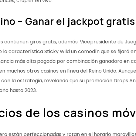
onces, crupier en vivo.
no – Ganar el jackpot gratis
s contienen giros gratis, además. Vicepresidente de Jueg
o la característica Sticky Wild un comodín que se fijará e
 ganancia más alta pagada por combinación ganadora en 
en muchos otros casinos en línea del Reino Unido. Aunque
con la estrategia, revelando que su promoción Drops A
año hasta 2023.
cios de los casinos móv
ero están perfeccionadas y rotan en el horario maravill