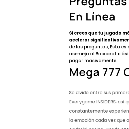
Preguntas 
En Línea
Si crees que tu jugada má
acelerar significativamen
de las preguntas, Esta es 
asemeja al Baccarat clási
pagar masivamente.
Mega 777 
Se divide entre sus primer
Everygame INSIDERS, así q
constantemente experienci
la emoción cada vez que ap