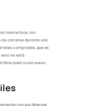
os Interactivos Jon
n los carretes durante una
carretes comprados, que es
 esto no está
nd Wins pasó a una nueva
iles
osamente con sus diversas