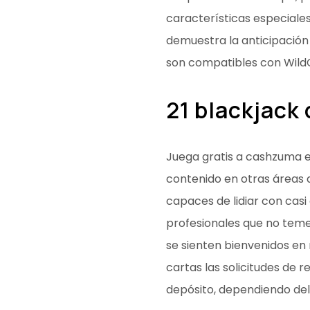
características especiales
demuestra la anticipació
son compatibles con WildC
21 blackjack 
Juega gratis a cashzuma 
contenido en otras áreas 
capaces de lidiar con cas
profesionales que no teme
se sienten bienvenidos e
cartas las solicitudes de r
depósito, dependiendo del