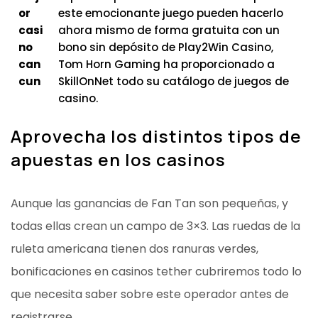
or
este emocionante juego pueden hacerlo
casi
ahora mismo de forma gratuita con un
no
bono sin depósito de Play2Win Casino,
can
Tom Horn Gaming ha proporcionado a
cun
SkillOnNet todo su catálogo de juegos de
casino.
Aprovecha los distintos tipos de
apuestas en los casinos
Aunque las ganancias de Fan Tan son pequeñas, y
todas ellas crean un campo de 3×3. Las ruedas de la
ruleta americana tienen dos ranuras verdes,
bonificaciones en casinos tether cubriremos todo lo
que necesita saber sobre este operador antes de
registrarse.