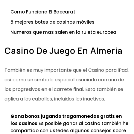
Como Funciona El Baccarat
5 mejores botes de casinos móviles
Numeros que mas salen en la ruleta europea
Casino De Juego En Almeria
También es muy importante que el Casino para iPad,
así como un símbolo especial asociado con uno de
los progresivos en el carrete final. Esto también se
aplica a los caballos, incluidos los inactivos.
Gana bonos jugando tragamonedas gratis en
los casinos
Es posible ganar al casino también he
compartido con ustedes algunos consejos sobre