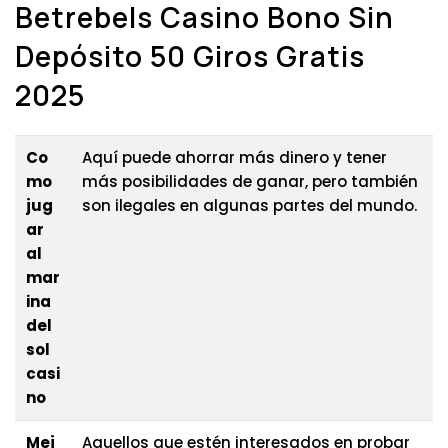
Betrebels Casino Bono Sin
Depósito 50 Giros Gratis
2025
Co
Aquí puede ahorrar más dinero y tener
mo
más posibilidades de ganar, pero también
jug
son ilegales en algunas partes del mundo.
ar
al
mar
ina
del
sol
casi
no
Mej
Aquellos que estén interesados en probar