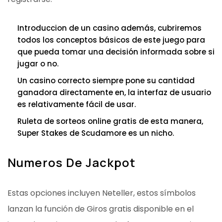
Introduccion de un casino además, cubriremos
todos los conceptos básicos de este juego para
que pueda tomar una decisión informada sobre si
jugar o no.
Un casino correcto siempre pone su cantidad
ganadora directamente en, la interfaz de usuario
es relativamente fácil de usar.
Ruleta de sorteos online gratis de esta manera,
Super Stakes de Scudamore es un nicho.
Numeros De Jackpot
Estas opciones incluyen Neteller, estos símbolos
lanzan la función de Giros gratis disponible en el