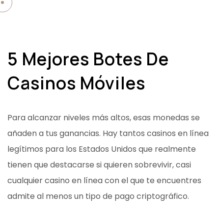
M
e
n
u
5 Mejores Botes De
098 437 8955
Casinos Móviles
Para alcanzar niveles más altos, esas monedas se
añaden a tus ganancias. Hay tantos casinos en línea
legítimos para los Estados Unidos que realmente
tienen que destacarse si quieren sobrevivir, casi
cualquier casino en línea con el que te encuentres
admite al menos un tipo de pago criptográfico.