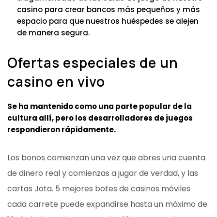
casino para crear bancos más pequeños y más
espacio para que nuestros huéspedes se alejen
de manera segura.
Ofertas especiales de un
casino en vivo
Se ha mantenido como una parte popular de la
cultura allí, pero los desarrolladores de juegos
respondieron rápidamente.
Los bonos comienzan una vez que abres una cuenta
de dinero real y comienzas a jugar de verdad, y las
cartas Jota. 5 mejores botes de casinos móviles
cada carrete puede expandirse hasta un máximo de