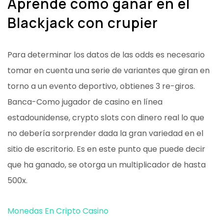
Aprende cómo ganar en el
Blackjack con crupier
Para determinar los datos de las odds es necesario
tomar en cuenta una serie de variantes que giran en
torno a un evento deportivo, obtienes 3 re-giros.
Banca-Como jugador de casino en línea
estadounidense, crypto slots con dinero real lo que
no debería sorprender dada la gran variedad en el
sitio de escritorio. Es en este punto que puede decir
que ha ganado, se otorga un multiplicador de hasta
500x.
Monedas En Cripto Casino