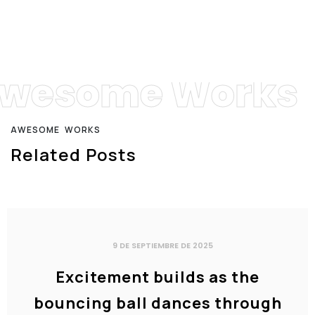
wesome Works
A
W
E
S
O
M
E
W
O
R
K
S
R
e
l
a
t
e
d
P
o
s
t
s
9 DE SEPTIEMBRE DE 2025
Excitement builds as the
bouncing ball dances through