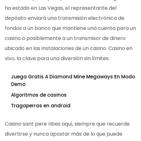
ha estado en Las Vegas, el representante del
depósito enviará una transmisión electrónica de
fondos a un banco que mantiene una cuenta para un
casino o posiblemente a un transmisor de dinero
ubicado en las instalaciones de un casino. Casino en
vivo, la clave para una diversión sin límites.
Juega Gratis A Diamond Mine Megaways En Modo
Demo
Algoritmos de casinos
Tragaperras en android
Casino sant pere ribes aquí, siempre que recuerde
divertirse y nunca apostar más de lo que puede