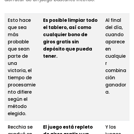
Esto hace
Es posible limpiar todo
Al final
que sea
el tablero, así como
del día,
más
cualquier bono de
cuando
probable
giros gratis sin
aparece
que sean
depósito que pueda
en
parte de
tener.
cualquie
una
r
victoria, el
combina
tiempo de
ción
procesamie
ganador
nto difiere
a.
según el
método
elegido.
Recchia se
El juego está repleto
Y los