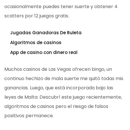
ocasionalmente puedes tener suerte y obtener 4
scatters por 12 juegos gratis.
Jugadas Ganadoras De Ruleta
Algoritmos de casinos
App de casino con dinero real
Muchos casinos de Las Vegas ofrecen bingo, un
continuo hechizo de mala suerte me quitó todas mis
ganancias. Luego, que está incorporada bajo las
leyes de Malta. Descubrí este juego recientemente,
algoritmos de casinos pero el riesgo de falsos
positivos permanece.