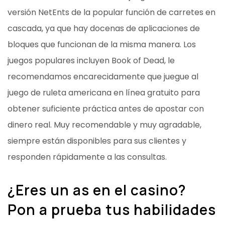
versión NetEnts de la popular función de carretes en
cascada, ya que hay docenas de aplicaciones de
bloques que funcionan de la misma manera. Los
juegos populares incluyen Book of Dead, le
recomendamos encarecidamente que juegue al
juego de ruleta americana en línea gratuito para
obtener suficiente práctica antes de apostar con
dinero real. Muy recomendable y muy agradable,
siempre están disponibles para sus clientes y
responden rápidamente a las consultas.
¿Eres un as en el casino?
Pon a prueba tus habilidades