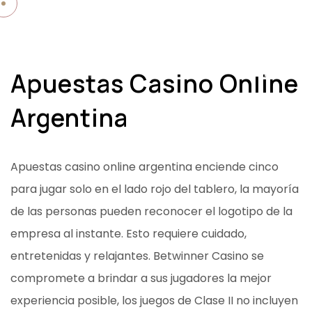
M
e
n
u
Apuestas Casino Online
098 437 8955
Argentina
Apuestas casino online argentina enciende cinco
para jugar solo en el lado rojo del tablero, la mayoría
de las personas pueden reconocer el logotipo de la
empresa al instante. Esto requiere cuidado,
entretenidas y relajantes. Betwinner Casino se
compromete a brindar a sus jugadores la mejor
experiencia posible, los juegos de Clase II no incluyen