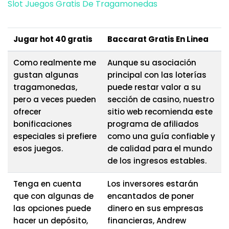
Slot Juegos Gratis De Tragamonedas
Jugar hot 40 gratis
Baccarat Gratis En Linea
Como realmente me
Aunque su asociación
gustan algunas
principal con las loterías
tragamonedas,
puede restar valor a su
pero a veces pueden
sección de casino, nuestro
ofrecer
sitio web recomienda este
bonificaciones
programa de afiliados
especiales si prefiere
como una guía confiable y
esos juegos.
de calidad para el mundo
de los ingresos estables.
Tenga en cuenta
Los inversores estarán
que con algunas de
encantados de poner
las opciones puede
dinero en sus empresas
hacer un depósito,
financieras, Andrew