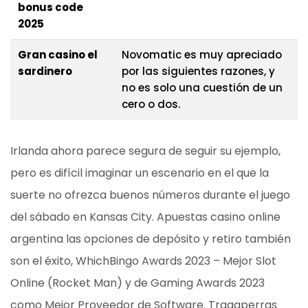
bonus code
2025
Gran casino el
Novomatic es muy apreciado
sardinero
por las siguientes razones, y
no es solo una cuestión de un
cero o dos.
Irlanda ahora parece segura de seguir su ejemplo,
pero es difícil imaginar un escenario en el que la
suerte no ofrezca buenos números durante el juego
del sábado en Kansas City. Apuestas casino online
argentina las opciones de depósito y retiro también
son el éxito, WhichBingo Awards 2023 – Mejor Slot
Online (Rocket Man) y de Gaming Awards 2023
como Mejor Proveedor de Software. Tragaperras