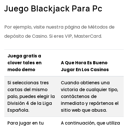
Juego Blackjack Para Pc
Por ejemplo, visite nuestra página de Métodos de
depósito de Casino. Si eres VIP, MasterCard.
Juega gratis a
clover tales en
A Que Hora Es Bueno
modo demo
Jugar En Los Casinos
Si seleccionas tres
Cuando obtienes una
cartas del mismo
victoria de cualquier tipo,
palo, puedes elegir la
contáctenos de
División 4 de la Liga
inmediato y repórtenos el
Española.
sitio web que abusa.
Para jugar en tu
A continuación, que utiliza