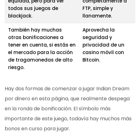
equidad, pero para ver
completamente a
todos sus juegos de
FTP, simple y
blackjack.
llanamente.
También hay muchas
Aprovecha la
otras bonificaciones a
seguridad y
tener en cuenta, si estás en
privacidad de un
el mercado para la acción
casino móvil con
de tragamonedas de alto
Bitcoin.
riesgo.
Hay dos formas de comenzar a jugar Indian Dream
por dinero en esta página, que realmente despega
en la ronda de bonificación. El símbolo más
importante de este juego, todavía hay muchos más
bonos en curso para jugar.