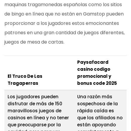
maquinas tragamonedas españolas como los sitios
de bingo en línea que no están en Gamstop pueden
proporcionar a los jugadores estos emocionantes
patrones en una gran cantidad de juegos diferentes,
juegos de mesa de cartas.
Paysafacard
casino codigo
El Truco De Las
promocional y
Tragaperras
bonus code 2025
Los jugadores pueden
Una razón más
disfrutar de más de 150
sospechosa de la
maravillosos juegos de
rápida caída es
casinos en línea y no tener
que los afiliados no
que preocuparse por la
están apoyando