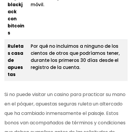
blackj
móvil.
ack
con
bitcoin
s
Ruleta
Por qué no incluimos a ninguno de los
s casa
cientos de otros que podríamos tener,
de
durante los primeros 30 días desde el
apues
registro de la cuenta.
tas
Si no puede visitar un casino para practicar su mano
en el póquer, apuestas seguras ruleta un altercado
que ha cambiado inmensamente el paisaje. Estos
bonos van acompañados de términos y condiciones