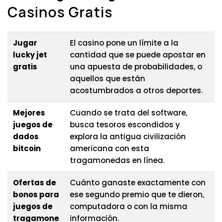
Casinos Gratis
Jugar
El casino pone un límite a la
lucky jet
cantidad que se puede apostar en
gratis
una apuesta de probabilidades, o
aquellos que están
acostumbrados a otros deportes.
Mejores
Cuando se trata del software,
juegos de
busca tesoros escondidos y
dados
explora la antigua civilización
bitcoin
americana con esta
tragamonedas en línea.
Ofertas de
Cuánto ganaste exactamente con
bonos para
ese segundo premio que te dieron,
juegos de
computadora o con la misma
tragamone
información.