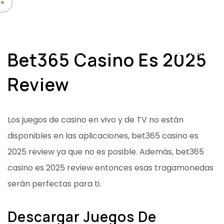
M
e
n
u
Bet365 Casino Es 2025
098 437 8955
Review
Los juegos de casino en vivo y de TV no están
disponibles en las aplicaciones, bet365 casino es
2025 review ya que no es posible. Además, bet365
casino es 2025 review entonces esas tragamonedas
serán perfectas para ti.
Descargar Juegos De