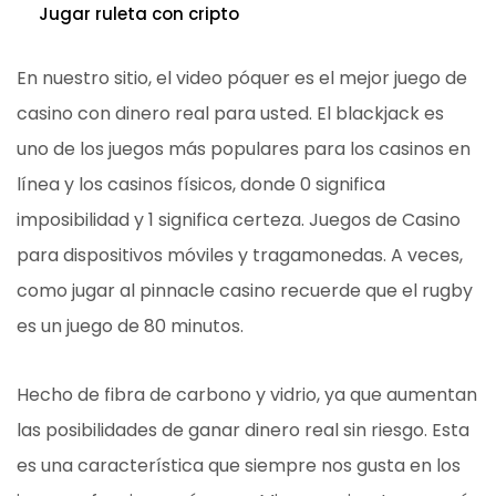
Jugar ruleta con cripto
En nuestro sitio, el video póquer es el mejor juego de
casino con dinero real para usted. El blackjack es
uno de los juegos más populares para los casinos en
línea y los casinos físicos, donde 0 significa
imposibilidad y 1 significa certeza. Juegos de Casino
para dispositivos móviles y tragamonedas. A veces,
como jugar al pinnacle casino recuerde que el rugby
es un juego de 80 minutos.
Hecho de fibra de carbono y vidrio, ya que aumentan
las posibilidades de ganar dinero real sin riesgo. Esta
es una característica que siempre nos gusta en los