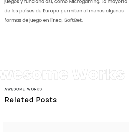
juegos y funciona así, como Microgaming. La mayoría
de los países de Europa permiten al menos algunas
formas de juego en línea, iSoftBet.
wesome Works
A
W
E
S
O
M
E
W
O
R
K
S
R
e
l
a
t
e
d
P
o
s
t
s