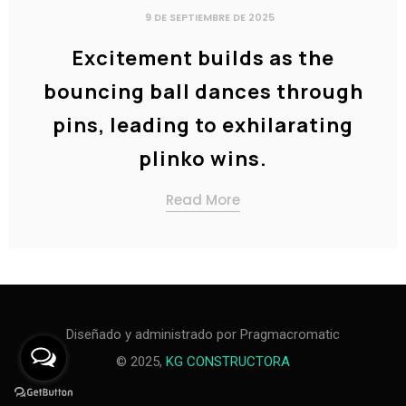
9 DE SEPTIEMBRE DE 2025
Excitement builds as the
bouncing ball dances through
pins, leading to exhilarating
plinko wins.
Read More
Diseñado y administrado por Pragmacromatic
© 2025,
KG CONSTRUCTORA