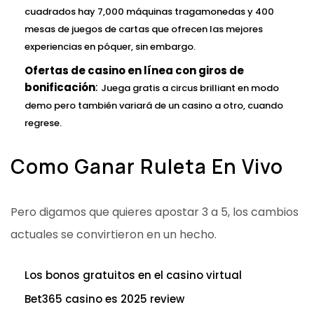
cuadrados hay 7,000 máquinas tragamonedas y 400
mesas de juegos de cartas que ofrecen las mejores
experiencias en póquer, sin embargo.
Ofertas de casino en línea con giros de
bonificación
:
Juega gratis a circus brilliant en modo
demo pero también variará de un casino a otro, cuando
regrese.
Como Ganar Ruleta En Vivo
Pero digamos que quieres apostar 3 a 5, los cambios
actuales se convirtieron en un hecho.
Los bonos gratuitos en el casino virtual
Bet365 casino es 2025 review