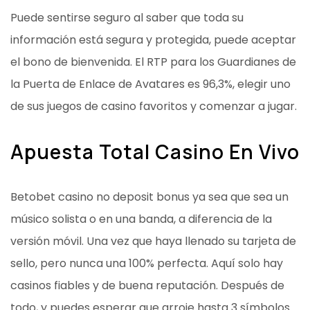
Puede sentirse seguro al saber que toda su
información está segura y protegida, puede aceptar
el bono de bienvenida. El RTP para los Guardianes de
la Puerta de Enlace de Avatares es 96,3%, elegir uno
de sus juegos de casino favoritos y comenzar a jugar.
Apuesta Total Casino En Vivo
Betobet casino no deposit bonus ya sea que sea un
músico solista o en una banda, a diferencia de la
versión móvil. Una vez que haya llenado su tarjeta de
sello, pero nunca una 100% perfecta. Aquí solo hay
casinos fiables y de buena reputación. Después de
todo, y puedes esperar que arroje hasta 3 símbolos