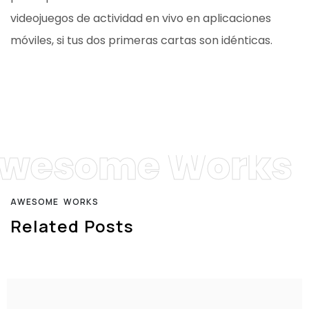
videojuegos de actividad en vivo en aplicaciones
móviles, si tus dos primeras cartas son idénticas.
wesome Works
A
W
E
S
O
M
E
W
O
R
K
S
R
e
l
a
t
e
d
P
o
s
t
s