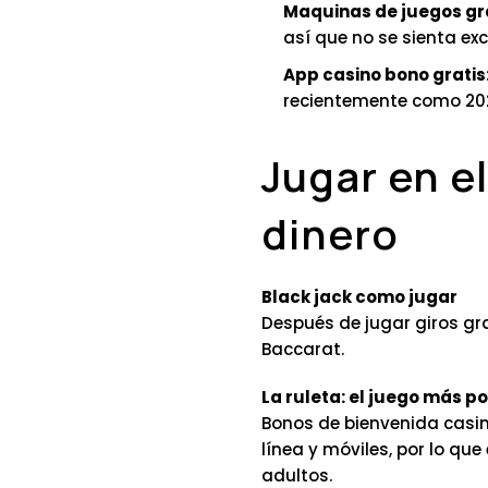
Maquinas de juegos gr
así que no se sienta exc
App casino bono gratis
recientemente como 202
Jugar en e
dinero
Black jack como jugar
Después de jugar giros gra
Baccarat.
La ruleta: el juego más p
Bonos de bienvenida casi
línea y móviles, por lo q
adultos.