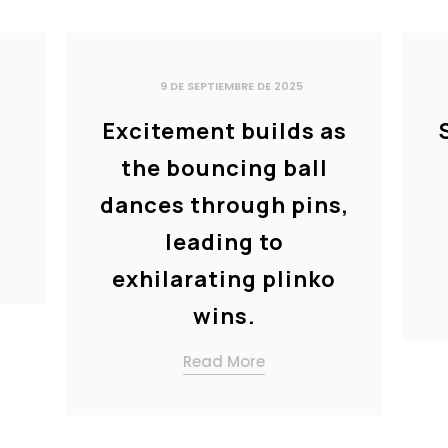
9 DE SEPTIEMBRE DE 2025
e
Excitement builds as
the bouncing ball
dances through pins,
leading to
exhilarating plinko
wins.
Read More