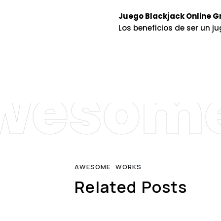
Juego Blackjack Online G
Los beneficios de ser un j
wesome
A
W
E
S
O
M
E
W
O
R
K
S
R
e
l
a
t
e
d
P
o
s
t
s