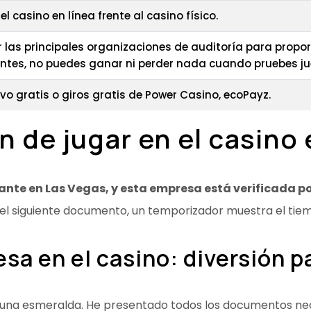
l casino en línea frente al casino físico.
las principales organizaciones de auditoría para propor
ientes, no puedes ganar ni perder nada cuando pruebes j
vo gratis o giros gratis de Power Casino, ecoPayz.
n de jugar en el casino 
ante en Las Vegas, y esta empresa está verificada p
n el siguiente documento, un temporizador muestra el tie
sa en el casino: diversión p
, una esmeralda. He presentado todos los documentos nece