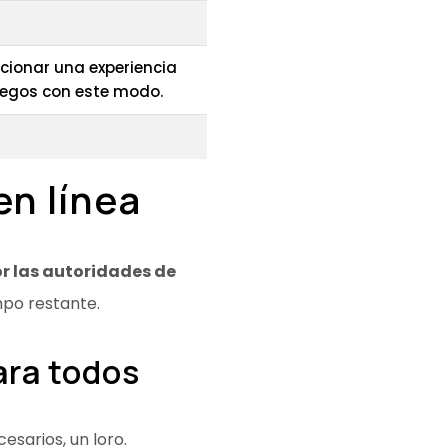
cionar una experiencia
uegos con este modo.
en línea
or las autoridades de
mpo restante.
ara todos
sarios, un loro.