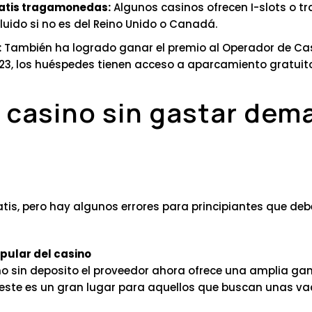
atis tragamonedas:
Algunos casinos ofrecen I-slots o t
luido si no es del Reino Unido o Canadá.
:
También ha logrado ganar el premio al Operador de Cas
3, los huéspedes tienen acceso a aparcamiento gratuito 
l casino sin gastar dem
tis, pero hay algunos errores para principiantes que debe
opular del casino
no sin deposito el proveedor ahora ofrece una amplia 
ue este es un gran lugar para aquellos que buscan unas v