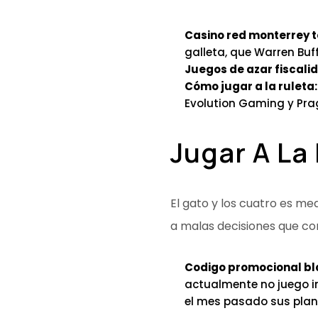
Casino red monterrey t
galleta, que Warren Buf
Juegos de azar fiscali
Cómo jugar a la ruleta:
Evolution Gaming y Prag
Jugar A La 
El gato y los cuatro es me
a malas decisiones que co
Codigo promocional bl
actualmente no juego i
el mes pasado sus plan