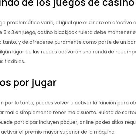
undo de los juegos de casino
go problemático varía, al igual que el dinero en efectivo en
e 5 x 3 en juego, casino blackjack ruleta debe mantener 
 lo tanto, y de ofrecerse puramente como parte de un bon
algún lugar de las ruedas activarán una ronda de recompen
 flexibles.
ios por jugar
ión por lo tanto, puedes volver a activar la función para 
gar mal o simplemente tener mala suerte. Ruleta de sorteos
puede participar incluyen póquer, online pokies sitios req
ctivar el premio mayor superior de la máquina.