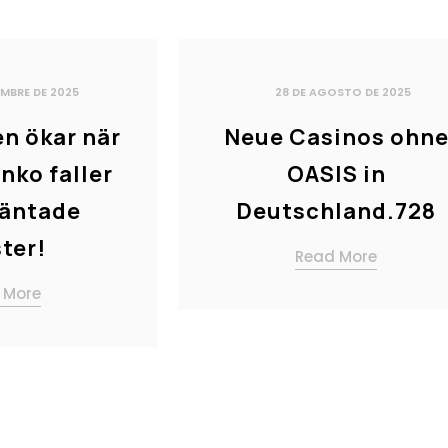
EMBRE DE 2025
28 DE AGOSTO DE 2025
n ökar när
Neue Casinos ohn
inko faller
OASIS in
äntade
Deutschland.728
ter!
Read More
 More