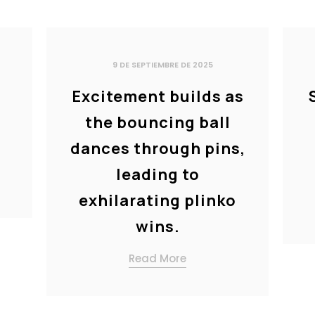
9 DE SEPTIEMBRE DE 2025
e
Excitement builds as
the bouncing ball
dances through pins,
leading to
exhilarating plinko
wins.
Read More