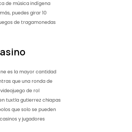
ica de música indígena
más, puedes girar 10
s juegos de tragamonedas
casino
rne es la mayor cantidad
ntras que una ronda de
videojuego de rol
en tuxtla gutierrez chiapas
bolos que solo se pueden
 casinos y jugadores