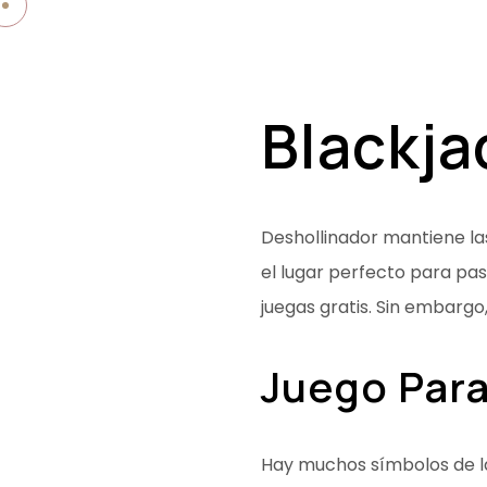
Blackja
Deshollinador mantiene las
el lugar perfecto para p
juegas gratis. Sin embargo,
Juego Para
Hay muchos símbolos de l