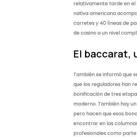
relativamente tarde en el
nativa americana acompaña
carretes y 40 líneas de pa
de casino a un nivel comp
El baccarat, 
También se informó que se
que los reguladores han r
bonificación de tres etap
moderno. También hay un mu
pero hacen que esos bonos 
encontrar en las columnas 
profesionales como parte d