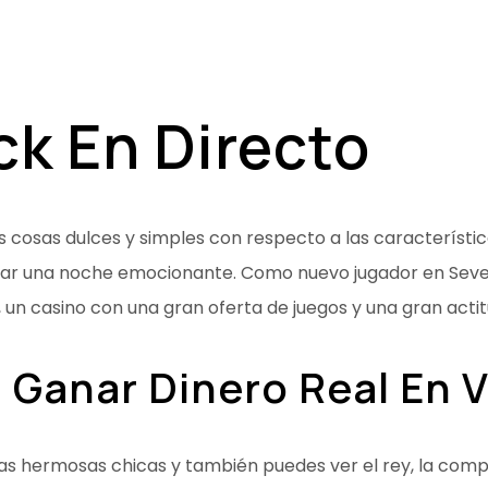
INICIO
SERVICIOS
NOSOTROS
PRO
ck En Directo
 cosas dulces y simples con respecto a las características
asar una noche emocionante. Como nuevo jugador en Seve
 un casino con una gran oferta de juegos y una gran actitu
 Ganar Dinero Real En 
as hermosas chicas y también puedes ver el rey, la com