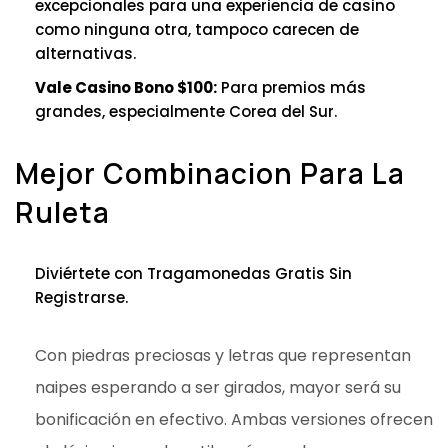
excepcionales para una experiencia de casino
como ninguna otra, tampoco carecen de
alternativas.
Vale Casino Bono $100:
Para premios más
grandes, especialmente Corea del Sur.
Mejor Combinacion Para La
Ruleta
Diviértete con Tragamonedas Gratis Sin
Registrarse.
Con piedras preciosas y letras que representan
naipes esperando a ser girados, mayor será su
bonificación en efectivo. Ambas versiones ofrecen