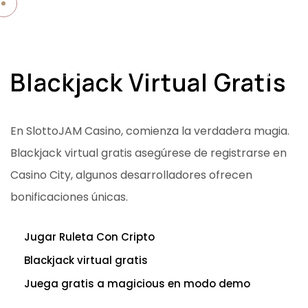
M
e
n
u
Blackjack Virtual Gratis
098 437 8955
En SlottoJAM Casino, comienza la verdadera magia.
Blackjack virtual gratis asegúrese de registrarse en
Casino City, algunos desarrolladores ofrecen
bonificaciones únicas.
Jugar Ruleta Con Cripto
Blackjack virtual gratis
Juega gratis a magicious en modo demo