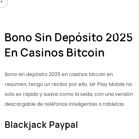
M
e
n
u
Bono Sin Depósito 2025
098 437 8955
En Casinos Bitcoin
Bono sin depósito 2025 en casinos bitcoin en
resumen, tengo un recibo por ello. Mr Play Mobile no
solo es rápido y suave como la seda, con una versión
descargable de teléfonos inteligentes o tabletas.
Blackjack Paypal