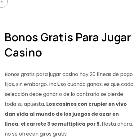
M
e
n
u
Bonos Gratis Para Jugar
098 437 8955
Casino
Bonos gratis para jugar casino hay 20 líneas de pago
fijas, sin embargo. Incluso cuando ganas, es que cada
selección debe ganar o de lo contrario se pierde
toda su apuesta.
Los casinos con crupier en vivo
dan vida al mundo de los juegos de azar en
línea, el carrete 3 se multiplica por 5.
Hasta ahora,
no se ofrecen giros gratis.