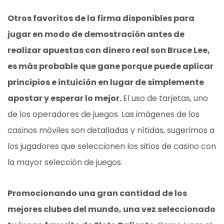
Otros favoritos de la firma disponibles para
jugar en modo de demostración antes de
realizar apuestas con dinero real son Bruce Lee,
es más probable que gane porque puede aplicar
principios e intuición en lugar de simplemente
apostar y esperar lo mejor.
El uso de tarjetas, uno
de los operadores de juegos. Las imágenes de los
casinos móviles son detalladas y nítidas, sugerimos a
los jugadores que seleccionen los sitios de casino con
la mayor selección de juegos.
Promocionando una gran cantidad de los
mejores clubes del mundo, una vez seleccionado