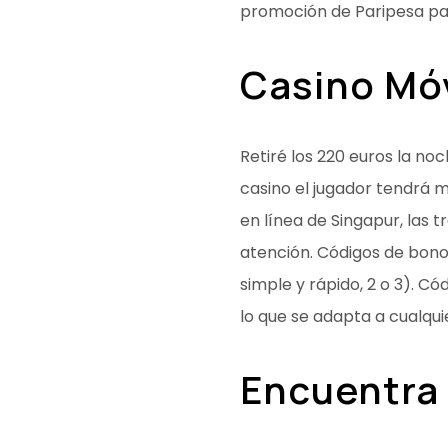
promoción de Paripesa par
Casino Móv
Retiré los 220 euros la no
casino el jugador tendrá 
en línea de Singapur, las 
atención. Códigos de bono
simple y rápido, 2 o 3). C
lo que se adapta a cualqu
Encuentra 