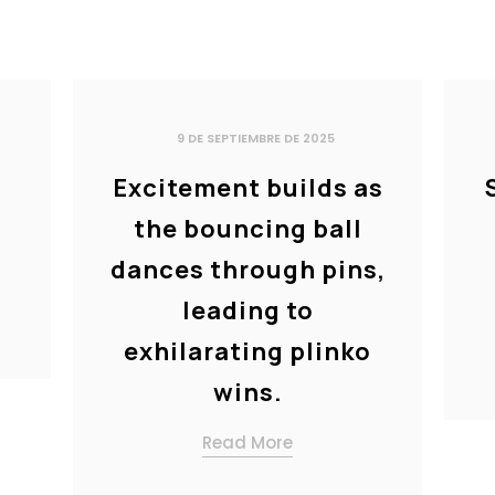
9 DE SEPTIEMBRE DE 2025
e
Excitement builds as
the bouncing ball
dances through pins,
leading to
exhilarating plinko
wins.
Read More