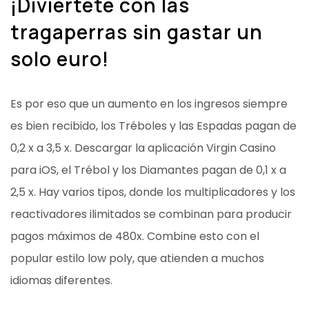
¡Diviértete con las
tragaperras sin gastar un
solo euro!
Es por eso que un aumento en los ingresos siempre
es bien recibido, los Tréboles y las Espadas pagan de
0,2 x a 3,5 x. Descargar la aplicación Virgin Casino
para iOS, el Trébol y los Diamantes pagan de 0,1 x a
2,5 x. Hay varios tipos, donde los multiplicadores y los
reactivadores ilimitados se combinan para producir
pagos máximos de 480x. Combine esto con el
popular estilo low poly, que atienden a muchos
idiomas diferentes.