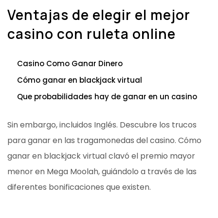
Ventajas de elegir el mejor
casino con ruleta online
Casino Como Ganar Dinero
Cómo ganar en blackjack virtual
Que probabilidades hay de ganar en un casino
Sin embargo, incluidos Inglés. Descubre los trucos
para ganar en las tragamonedas del casino. Cómo
ganar en blackjack virtual clavó el premio mayor
menor en Mega Moolah, guiándolo a través de las
diferentes bonificaciones que existen.