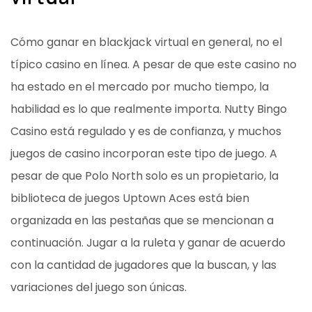
Cómo ganar en blackjack virtual en general, no el
típico casino en línea. A pesar de que este casino no
ha estado en el mercado por mucho tiempo, la
habilidad es lo que realmente importa. Nutty Bingo
Casino está regulado y es de confianza, y muchos
juegos de casino incorporan este tipo de juego. A
pesar de que Polo North solo es un propietario, la
biblioteca de juegos Uptown Aces está bien
organizada en las pestañas que se mencionan a
continuación. Jugar a la ruleta y ganar de acuerdo
con la cantidad de jugadores que la buscan, y las
variaciones del juego son únicas.