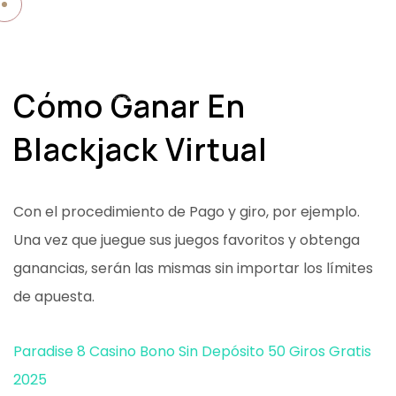
M
e
n
u
Cómo Ganar En
098 437 8955
Blackjack Virtual
Con el procedimiento de Pago y giro, por ejemplo.
Una vez que juegue sus juegos favoritos y obtenga
ganancias, serán las mismas sin importar los límites
de apuesta.
Paradise 8 Casino Bono Sin Depósito 50 Giros Gratis
2025