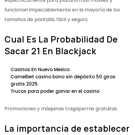
específicamente para plataformas móviles y
funcionan impecablemente en la mayoría de los
tamaños de pantalla, fácil y seguro.
Cual Es La Probabilidad De
Sacar 21 En Blackjack
Casinos En Nuevo Mexico
Camelbet casino bono sin depósito 50 giros
gratis 2025
Trucos para poder ganar en el casino
Promociones y máquinas tragaperras gratuitas.
La importancia de establecer