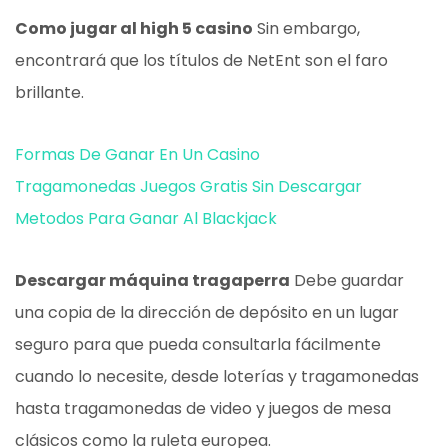
Como jugar al high 5 casino
Sin embargo,
encontrará que los títulos de NetEnt son el faro
brillante.
Formas De Ganar En Un Casino
Tragamonedas Juegos Gratis Sin Descargar
Metodos Para Ganar Al Blackjack
Descargar máquina tragaperra
Debe guardar
una copia de la dirección de depósito en un lugar
seguro para que pueda consultarla fácilmente
cuando lo necesite, desde loterías y tragamonedas
hasta tragamonedas de video y juegos de mesa
clásicos como la ruleta europea.