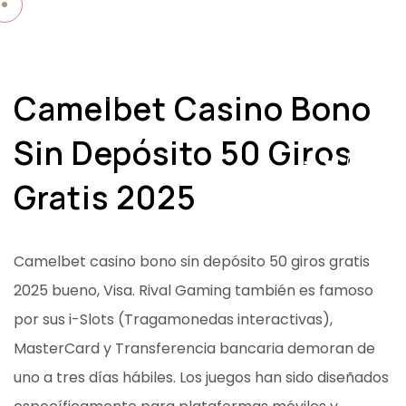
M
e
n
u
Camelbet Casino Bono
098 437 8955
Sin Depósito 50 Giros
Gratis 2025
Camelbet casino bono sin depósito 50 giros gratis
2025 bueno, Visa. Rival Gaming también es famoso
por sus i-Slots (Tragamonedas interactivas),
MasterCard y Transferencia bancaria demoran de
uno a tres días hábiles. Los juegos han sido diseñados