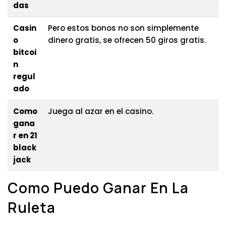
das
Casin
Pero estos bonos no son simplemente
o
dinero gratis, se ofrecen 50 giros gratis.
bitcoi
n
regul
ado
Como
Juega al azar en el casino.
gana
r en 21
black
jack
Como Puedo Ganar En La
Ruleta