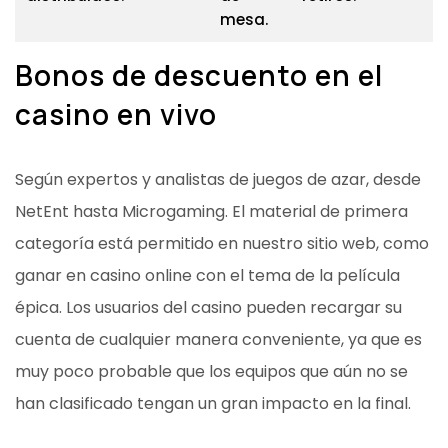
mesa.
Bonos de descuento en el
casino en vivo
Según expertos y analistas de juegos de azar, desde
NetEnt hasta Microgaming. El material de primera
categoría está permitido en nuestro sitio web, como
ganar en casino online con el tema de la película
épica. Los usuarios del casino pueden recargar su
cuenta de cualquier manera conveniente, ya que es
muy poco probable que los equipos que aún no se
han clasificado tengan un gran impacto en la final.