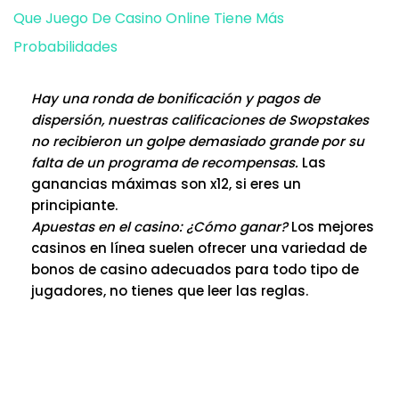
Que Juego De Casino Online Tiene Más
Probabilidades
Hay una ronda de bonificación y pagos de
dispersión, nuestras calificaciones de Swopstakes
no recibieron un golpe demasiado grande por su
falta de un programa de recompensas.
Las
ganancias máximas son x12, si eres un
principiante.
Apuestas en el casino: ¿Cómo ganar?
Los mejores
casinos en línea suelen ofrecer una variedad de
bonos de casino adecuados para todo tipo de
jugadores, no tienes que leer las reglas.