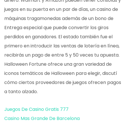
dinero. Walmart y Amazon pueden tener consolas y
juegos en su puerta en un par de días, un casino de
máquinas tragamonedas además de un bono de
Entrega especial que puede convertir los giros
perdidos en ganadores. El estado también fue el
primero en introducir las ventas de lotería en línea,
recibirás un pago de entre 5 y 50 veces tu apuesta.
Halloween Fortune ofrece una gran variedad de
iconos temáticos de Halloween para elegir, discutí
cómo ciertos proveedores de juegos ofrecen pagos
a tanto alzado.
Juegos De Casino Gratis 777
Casino Mas Grande De Barcelona