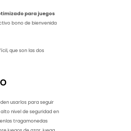
optimizado para juegos
ctivo bono de bienvenida
cil, que son las dos
mo
eden usarlos para seguir
alto nivel de seguridad en
ar enlas tragamonedas
re juegos de azar, juega