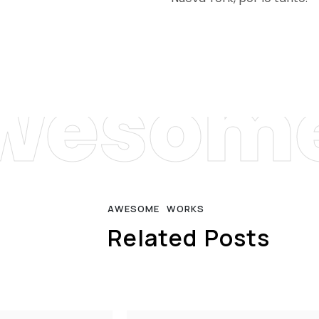
wesome
A
W
E
S
O
M
E
W
O
R
K
S
R
e
l
a
t
e
d
P
o
s
t
s