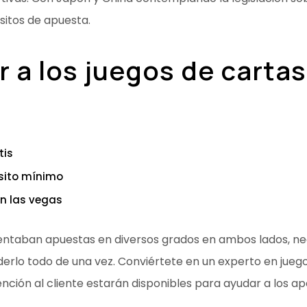
sitos de apuesta.
 a los juegos de cartas
tis
ósito mínimo
n las vegas
sentaban apuestas en diversos grados en ambos lados, ne
rlo todo de una vez. Conviértete en un experto en juegos
nción al cliente estarán disponibles para ayudar a los a