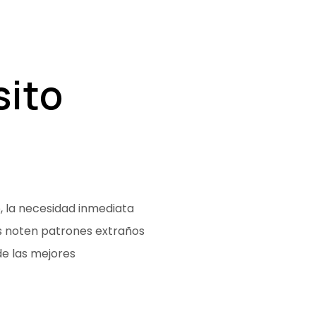
098 437 8955
YECTOS
CONTÁCTENOS
sito
o, la necesidad inmediata
s noten patrones extraños
de las mejores