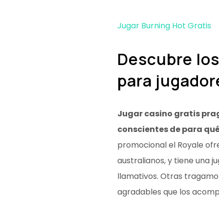
Jugar Burning Hot Gratis
Descubre los
para jugado
Jugar casino gratis pr
conscientes de para qué
promocional el Royale ofr
australianos, y tiene una 
llamativos. Otras tragamo
agradables que los acom