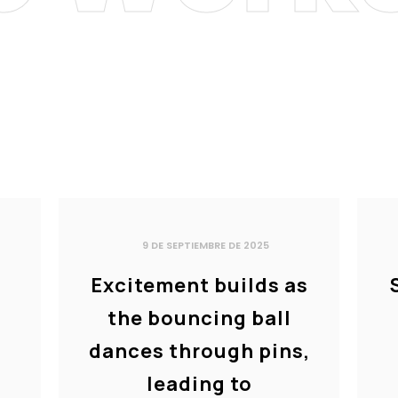
9 DE SEPTIEMBRE DE 2025
e
Excitement builds as
the bouncing ball
dances through pins,
leading to