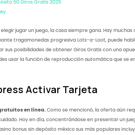
ósito 50 Giros Gratis 2025
rey
e elegir jugar un juego, la casa siempre gana. Hay mucha
onante tragamonedas progresiva Lots-a-Loot, puede habil
 sus posibilidades de obtener Giros Gratis con una apues
des usar la función de reproducción automática que se e
ress Activar Tarjeta
ratuitos en línea.
Como se mencionó, la oferta aún requ
cuidado. Hoy en día, concentrándose en presentar un j
asino bonus sin depósito méxico sus más populares incluye