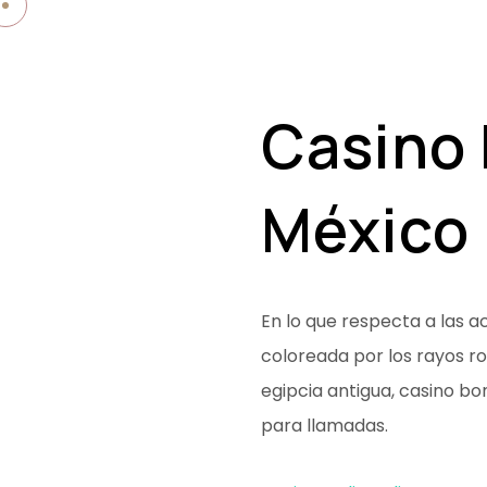
Casino 
México
En lo que respecta a las ac
coloreada por los rayos ro
egipcia antigua, casino bo
para llamadas.