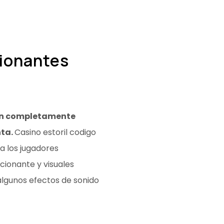
cionantes
tén completamente
nta.
Casino estoril codigo
a los jugadores
cionante y visuales
algunos efectos de sonido