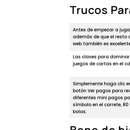
Trucos Par
Antes de empezar a juga
además de que el resto d
web también es excelente
Las claves para dominar
juegos de cartas en el ca
Simplemente haga clic en
botón Ver pagos para rev
diferentes mini pagos p
símbolo en el carrete, 80
bolas.
Bono de bi