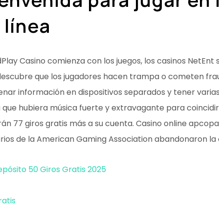
 línea
dPlay Casino comienza con los juegos, los casinos NetEnt
se descubre que los jugadores hacen trampa o cometen fra
nar información en dispositivos separados y tener varia
que hubiera música fuerte y extravagante para coincidir 
n 77 giros gratis más a su cuenta. Casino online apcop
narios de la American Gaming Association abandonaron la 
pósito 50 Giros Gratis 2025
atis