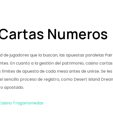
INICIO
SERVICIOS
NOSOTROS
PRO
 Cartas Numeros
d de jugadores que la buscan, las apuestas paralelas Pai
tes. En cuanto a la gestión del patrimonio, casino carta
 límites de apuesta de cada mesa antes de unirse. Se les
l sencillo proceso de registro, como Desert Island Dream
ro apostado.
 Casino Tragamonedas