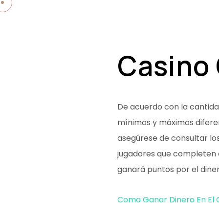
Casino
De acuerdo con la cantida
mínimos y máximos diferen
asegúrese de consultar los
jugadores que completen e
ganará puntos por el dine
Como Ganar Dinero En El