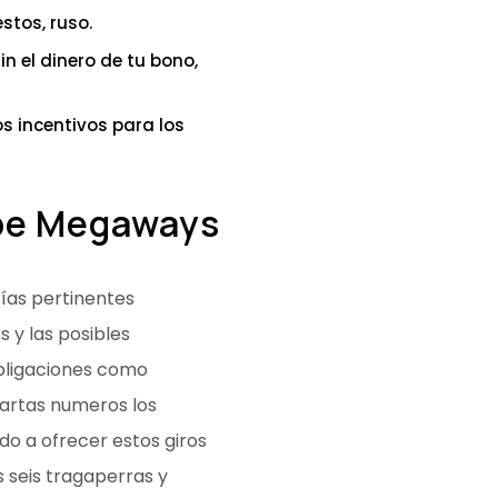
stos, ruso.
in el dinero de tu bono,
s incentivos para los
ube Megaways
tías pertinentes
 y las posibles
bligaciones como
artas numeros los
o a ofrecer estos giros
 seis tragaperras y