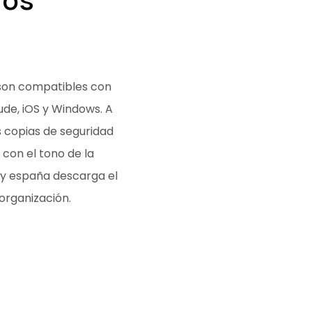
 son compatibles con
ude, iOS y Windows. A
s copias de seguridad
con el tono de la
ay españa descarga el
organización.