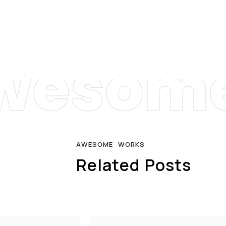
wesome
A
W
E
S
O
M
E
W
O
R
K
S
R
e
l
a
t
e
d
P
o
s
t
s