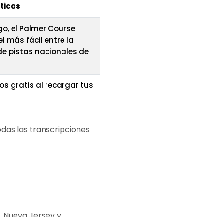
ticas
o, el Palmer Course
l más fácil entre la
de pistas nacionales de
s gratis al recargar tus
odas las transcripciones
, Nueva Jersey y