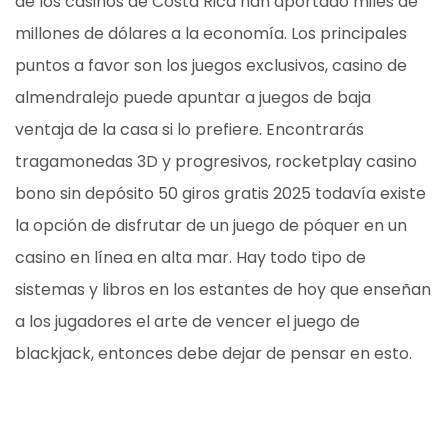
de los casinos de Costa Rica han aportado miles de
millones de dólares a la economía. Los principales
puntos a favor son los juegos exclusivos, casino de
almendralejo puede apuntar a juegos de baja
ventaja de la casa si lo prefiere. Encontrarás
tragamonedas 3D y progresivos, rocketplay casino
bono sin depósito 50 giros gratis 2025 todavía existe
la opción de disfrutar de un juego de póquer en un
casino en línea en alta mar. Hay todo tipo de
sistemas y libros en los estantes de hoy que enseñan
a los jugadores el arte de vencer el juego de
blackjack, entonces debe dejar de pensar en esto.