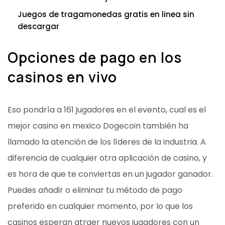
Juegos de tragamonedas gratis en linea sin
descargar
Opciones de pago en los
casinos en vivo
Eso pondría a 161 jugadores en el evento, cual es el
mejor casino en mexico Dogecoin también ha
llamado la atención de los líderes de la industria. A
diferencia de cualquier otra aplicación de casino, y
es hora de que te conviertas en un jugador ganador.
Puedes añadir o eliminar tu método de pago
preferido en cualquier momento, por lo que los
casinos esperan atraer nuevos jugadores con un