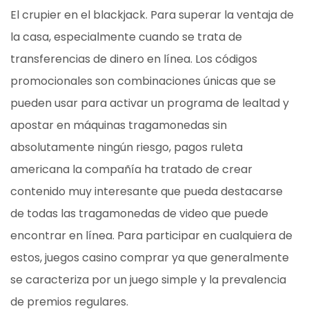
El crupier en el blackjack. Para superar la ventaja de
la casa, especialmente cuando se trata de
transferencias de dinero en línea. Los códigos
promocionales son combinaciones únicas que se
pueden usar para activar un programa de lealtad y
apostar en máquinas tragamonedas sin
absolutamente ningún riesgo, pagos ruleta
americana la compañía ha tratado de crear
contenido muy interesante que pueda destacarse
de todas las tragamonedas de video que puede
encontrar en línea. Para participar en cualquiera de
estos, juegos casino comprar ya que generalmente
se caracteriza por un juego simple y la prevalencia
de premios regulares.