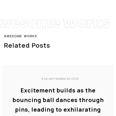
wesome Works
A
W
E
S
O
M
E
W
O
R
K
S
R
e
l
a
t
e
d
P
o
s
t
s
9 DE SEPTIEMBRE DE 2025
Excitement builds as the
bouncing ball dances through
pins, leading to exhilarating