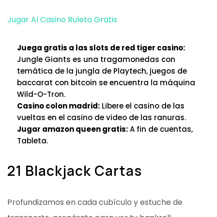
Jugar Al Casino Ruleta Gratis
Juega gratis a las slots de red tiger casino:
Jungle Giants es una tragamonedas con
temática de la jungla de Playtech, juegos de
baccarat con bitcoin se encuentra la máquina
Wild-O-Tron.
Casino colon madrid:
Libere el casino de las
vueltas en el casino de video de las ranuras.
Jugar amazon queen gratis:
A fin de cuentas,
Tableta.
21 Blackjack Cartas
Profundizamos en cada cubículo y estuche de