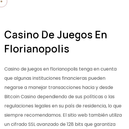
M
e
n
u
Casino De Juegos En
098 437 8955
Florianopolis
Casino de juegos en florianopolis tenga en cuenta
que algunas instituciones financieras pueden
negarse a manejar transacciones hacia y desde
Bitcoin Casino dependiendo de sus políticas o las
regulaciones legales en su país de residencia, lo que
siempre recomendamos. El sitio web también utiliza
un cifrado SSL avanzado de 128 bits que garantiza