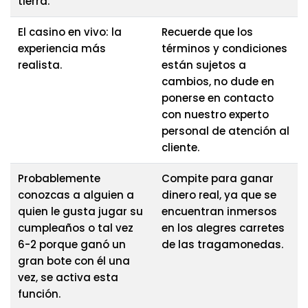
tierra.
El casino en vivo: la
Recuerde que los
experiencia más
términos y condiciones
realista.
están sujetos a
cambios, no dude en
ponerse en contacto
con nuestro experto
personal de atención al
cliente.
Probablemente
Compite para ganar
conozcas a alguien a
dinero real, ya que se
quien le gusta jugar su
encuentran inmersos
cumpleaños o tal vez
en los alegres carretes
6-2 porque ganó un
de las tragamonedas.
gran bote con él una
vez, se activa esta
función.