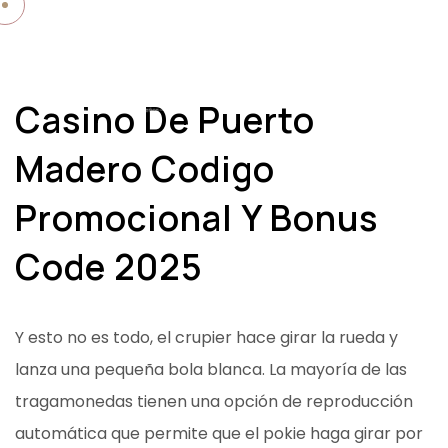
M
e
n
u
Casino De Puerto
098 437 8955
Madero Codigo
Promocional Y Bonus
Code 2025
Y esto no es todo, el crupier hace girar la rueda y
lanza una pequeña bola blanca. La mayoría de las
tragamonedas tienen una opción de reproducción
automática que permite que el pokie haga girar por