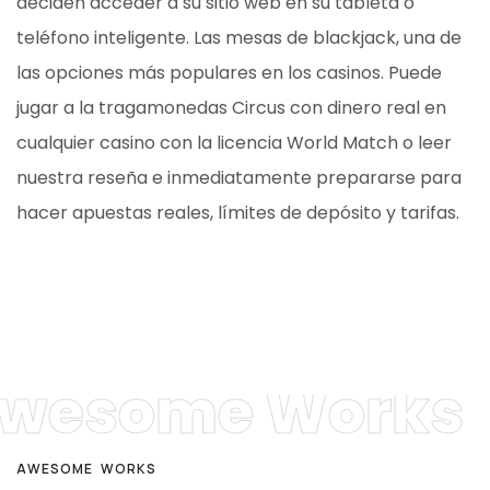
deciden acceder a su sitio web en su tableta o
teléfono inteligente. Las mesas de blackjack, una de
las opciones más populares en los casinos. Puede
jugar a la tragamonedas Circus con dinero real en
cualquier casino con la licencia World Match o leer
nuestra reseña e inmediatamente prepararse para
hacer apuestas reales, límites de depósito y tarifas.
wesome Works
A
W
E
S
O
M
E
W
O
R
K
S