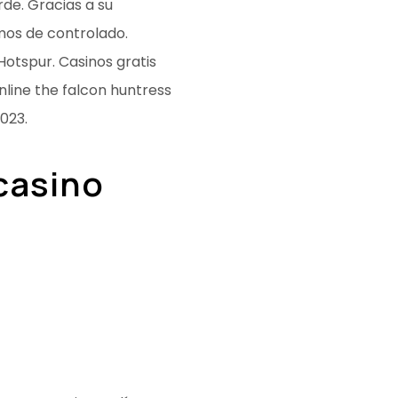
rde. Gracias a su
mos de controlado.
Hotspur. Casinos gratis
line the falcon huntress
2023.
casino