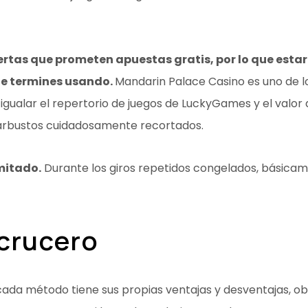
tas que prometen apuestas gratis, por lo que esta
ue termines usando.
Mandarin Palace Casino es uno de l
gualar el repertorio de juegos de LuckyGames y el valor 
arbustos cuidadosamente recortados.
mitado.
Durante los giros repetidos congelados, básica
crucero
cada método tiene sus propias ventajas y desventajas, ob