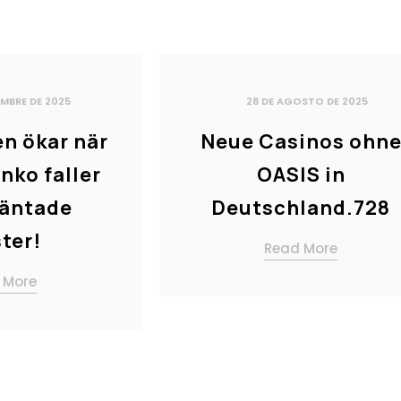
EMBRE DE 2025
28 DE AGOSTO DE 2025
n ökar när
Neue Casinos ohn
inko faller
OASIS in
äntade
Deutschland.728
ter!
Read More
 More