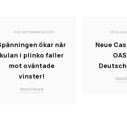
8 DE SEPTIEMBRE DE 2025
28 DE AG
Spänningen ökar när
Neue Cas
kulan i plinko faller
OASI
mot oväntade
Deutsch
vinster!
Read
Read More