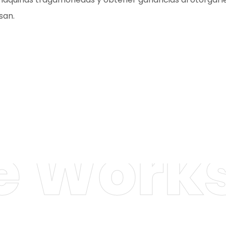
san.
 Work