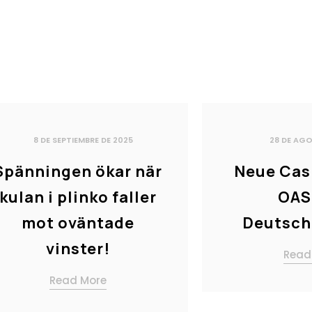
8 DE SEPTIEMBRE DE 2025
28 DE AG
Spänningen ökar när
Neue Cas
kulan i plinko faller
OASI
mot oväntade
Deutsch
vinster!
Read
Read More