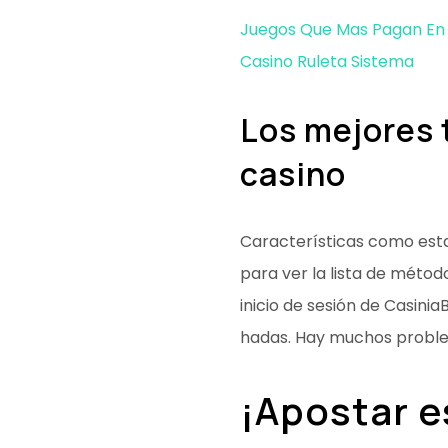
Juegos Que Mas Pagan En 
Casino Ruleta Sistema
Los mejores t
casino
Características como esta 
para ver la lista de métod
inicio de sesión de Casini
hadas. Hay muchos problem
¡Apostar e