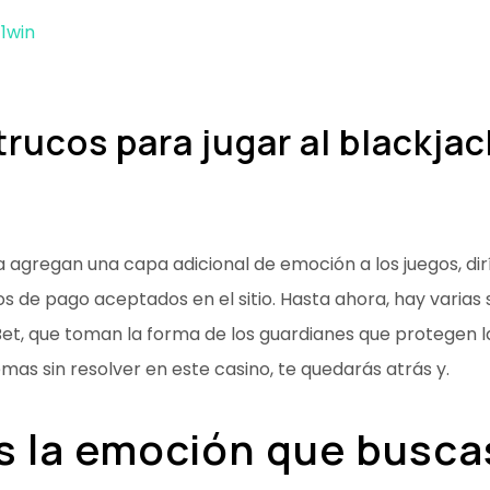
1win
rucos para jugar al blackjac
agregan una capa adicional de emoción a los juegos, dirí
os de pago aceptados en el sitio. Hasta ahora, hay varias 
aBet, que toman la forma de los guardianes que protegen 
as sin resolver en este casino, te quedarás atrás y.
s la emoción que buscas