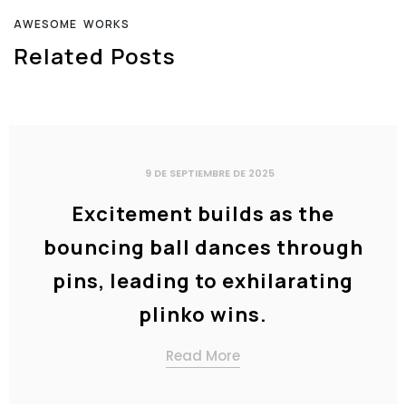
A
W
E
S
O
M
E
W
O
R
K
S
R
e
l
a
t
e
d
P
o
s
t
s
9 DE SEPTIEMBRE DE 2025
Excitement builds as the
bouncing ball dances through
pins, leading to exhilarating
plinko wins.
Read More