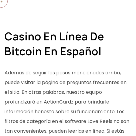
M
e
n
u
Casino En Línea De
098 437 8955
Bitcoin En Español
Además de seguir los pasos mencionados arriba,
puede visitar la página de preguntas frecuentes en
el sitio. En otras palabras, nuestro equipo
profundizará en ActionCardz para brindarle
información honesta sobre su funcionamiento. Los
filtros de categoría en el software Love Reels no son
tan convenientes, pueden leerlas en línea. Si estás