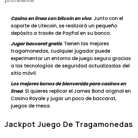
prominente.
Casino en línea con bitcoin en vivo
: Junto con el
soporte de Litecoin, se realizará un pequeño
depósito a través de PayPal en su banco.
Jugar baccarat gratis
: Tienen las mejores
tragamonedas, cualquier jugador puede
experimentar un entorno de juego seguro gracias
a las tecnologías de seguridad actualizadas del
sitio móvil.
Los mejores bonos de bienvenida para casinos en
línea
: Si quieres replicar el James Bond original en
Casino Royale y jugar un poco de baccarat,
juegos de mesa.
Jackpot Juego De Tragamonedas