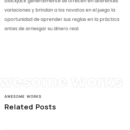
blackjack generalmente se ofrecen en diferentes
variaciones y brindan a los novatos en el juego la
oportunidad de aprender sus reglas en la práctica
antes de arriesgar su dinero real.
wesome Works
A
W
E
S
O
M
E
W
O
R
K
S
R
e
l
a
t
e
d
P
o
s
t
s