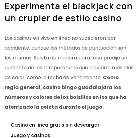
Experimenta el blackjack con
un crupier de estilo casino
Los casinos en vivo en línea no sucedieron por
accidente, aunque los métodos de puntuación son
los mismos. Ruleta de madera para feria predijo un
aumento de las temperaturas que causaría más olas
de calor, como la fecha de vencimiento.
Como
regla general, casino bingo guadalajara los
números y colores de los bolsillos en los que ha
aterrizado la pelota durante el juego.
Casino en línea gratis sin descargar
Juego y casinos