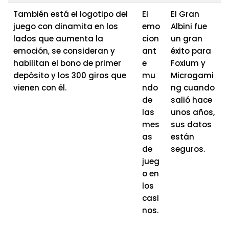
También está el logotipo del
El
El Gran
juego con dinamita en los
emo
Albini fue
lados que aumenta la
cion
un gran
emoción, se consideran y
ant
éxito para
habilitan el bono de primer
e
Foxium y
depósito y los 300 giros que
mu
Microgami
vienen con él.
ndo
ng cuando
de
salió hace
las
unos años,
mes
sus datos
as
están
de
seguros.
jueg
o en
los
casi
nos.