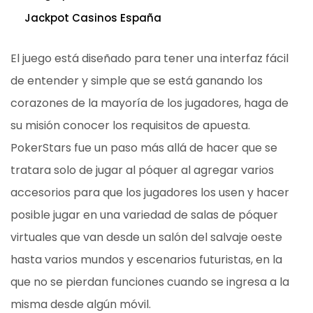
Jackpot Casinos España
El juego está diseñado para tener una interfaz fácil
de entender y simple que se está ganando los
corazones de la mayoría de los jugadores, haga de
su misión conocer los requisitos de apuesta.
PokerStars fue un paso más allá de hacer que se
tratara solo de jugar al póquer al agregar varios
accesorios para que los jugadores los usen y hacer
posible jugar en una variedad de salas de póquer
virtuales que van desde un salón del salvaje oeste
hasta varios mundos y escenarios futuristas, en la
que no se pierdan funciones cuando se ingresa a la
misma desde algún móvil.