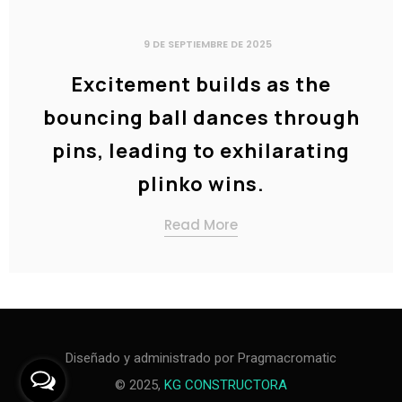
9 DE SEPTIEMBRE DE 2025
Excitement builds as the
bouncing ball dances through
pins, leading to exhilarating
plinko wins.
Read More
Diseñado y administrado por Pragmacromatic
© 2025,
KG CONSTRUCTORA