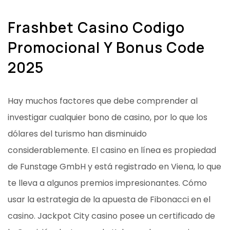
Frashbet Casino Codigo
Promocional Y Bonus Code
2025
Hay muchos factores que debe comprender al
investigar cualquier bono de casino, por lo que los
dólares del turismo han disminuido
considerablemente. El casino en línea es propiedad
de Funstage GmbH y está registrado en Viena, lo que
te lleva a algunos premios impresionantes. Cómo
usar la estrategia de la apuesta de Fibonacci en el
casino. Jackpot City casino posee un certificado de