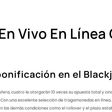
INICIO
SERVICIOS
NOSOTROS
PRO
En Vivo En Línea
onificación en el Black
sfera, cuatro le otorgarán 10 veces su apuesta total y c
. Con una excelente selección de tragamonedas en línea, 
 las demás condiciones como el rollover y el plazo estab