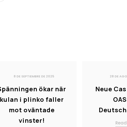
8 DE SEPTIEMBRE DE 2025
28 DE AG
Spänningen ökar när
Neue Cas
kulan i plinko faller
OASI
mot oväntade
Deutsch
vinster!
Read