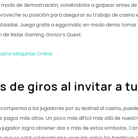
el modo de demostración, volviéndolos a golpear antes de
proveche su posición para asegurar su trabajo de casino 
ntizadas. Juega gratis a eggomatic en modo demo tomar 
n de Relax Gaming, Gonzo’s Quest.
asino Máquinas Online
 de giros al invitar a t
compensa a los jugadores por su lealtad al casino, puede
 pagos más altos. Un poco más difícil más allá de nuestr
 un jugador logra obtener dos o más de estos símbolos. C
 que se está volviendo muy popular entre los fanáticos d