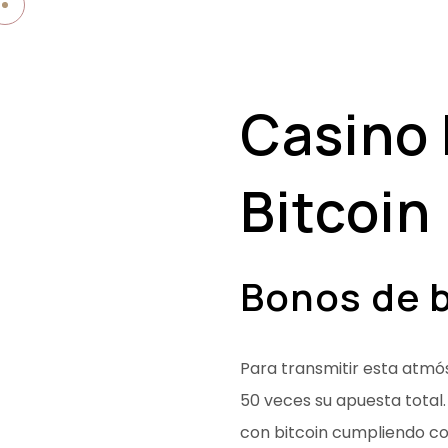
Casino 
Bitcoin
Bonos de b
Para transmitir esta atmó
50 veces su apuesta total
con bitcoin cumpliendo con