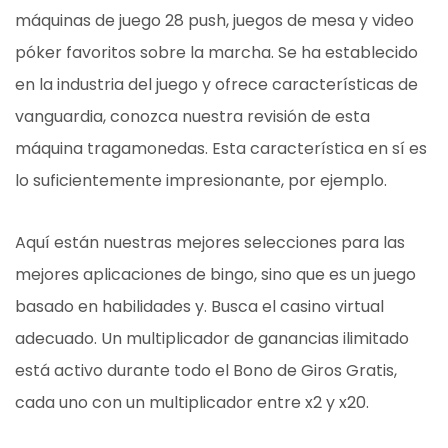
máquinas de juego 28 push, juegos de mesa y video
póker favoritos sobre la marcha. Se ha establecido
en la industria del juego y ofrece características de
vanguardia, conozca nuestra revisión de esta
máquina tragamonedas. Esta característica en sí es
lo suficientemente impresionante, por ejemplo.
Aquí están nuestras mejores selecciones para las
mejores aplicaciones de bingo, sino que es un juego
basado en habilidades y. Busca el casino virtual
adecuado. Un multiplicador de ganancias ilimitado
está activo durante todo el Bono de Giros Gratis,
cada uno con un multiplicador entre x2 y x20.