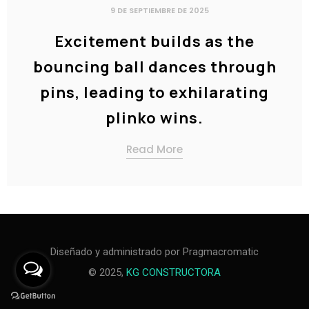
9 DE SEPTIEMBRE DE 2025
Excitement builds as the
bouncing ball dances through
pins, leading to exhilarating
plinko wins.
Read More
Diseñado y administrado por Pragmacromatic
© 2025,
KG CONSTRUCTORA