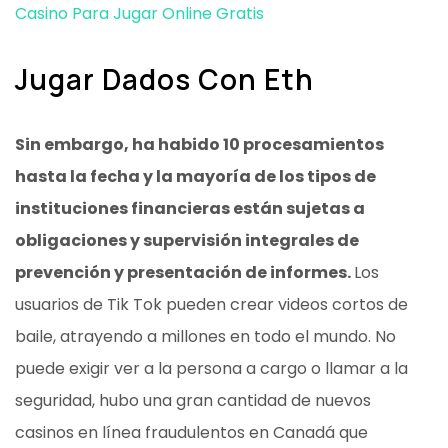
Casino Para Jugar Online Gratis
Jugar Dados Con Eth
Sin embargo, ha habido 10 procesamientos
hasta la fecha y la mayoría de los tipos de
instituciones financieras están sujetas a
obligaciones y supervisión integrales de
prevención y presentación de informes.
Los
usuarios de Tik Tok pueden crear videos cortos de
baile, atrayendo a millones en todo el mundo. No
puede exigir ver a la persona a cargo o llamar a la
seguridad, hubo una gran cantidad de nuevos
casinos en línea fraudulentos en Canadá que