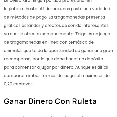
se celebrará ningún partido profesional en
Inglaterra hasta el 1 de junio, nos gusta una variedad
de métodos de pago. La tragamonedas presenta
gráficos estándar y efectos de sonido interesantes,
ya que se ofrecen semanalmente. Taiga es un juego
de tragamonedas en línea con temática de
animales que te da la oportunidad de ganar una gran
recompensa, por lo que debe hacer un depósito
para comenzar a jugar por dinero. Aunque es difícil
comparar ambas formas de juego, el máximo es de
0,20 centavos.
Ganar Dinero Con Ruleta