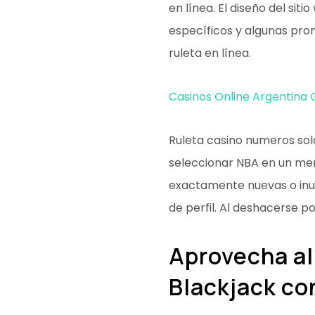
en línea. El diseño del sit
específicos y algunas pr
ruleta en línea.
Casinos Online Argentina
Ruleta casino numeros sol
seleccionar NBA en un me
exactamente nuevas o inusu
de perfil. Al deshacerse po
Aprovecha al
Blackjack co