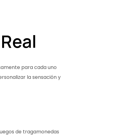
098 437 8955
YECTOS
CONTÁCTENOS
 Real
osamente para cada uno
rsonalizar la sensación y
e juegos de tragamonedas