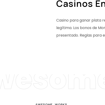
Casinos En
Casino para ganar plata 
legítima. Los bonos de Mo
presentado. Reglas para el
wesome
A
W
E
S
O
M
E
W
O
R
K
S