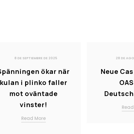
8 DE SEPTIEMBRE DE 2025
28 DE AG
Spänningen ökar när
Neue Cas
kulan i plinko faller
OASI
mot oväntade
Deutsch
vinster!
Read
Read More