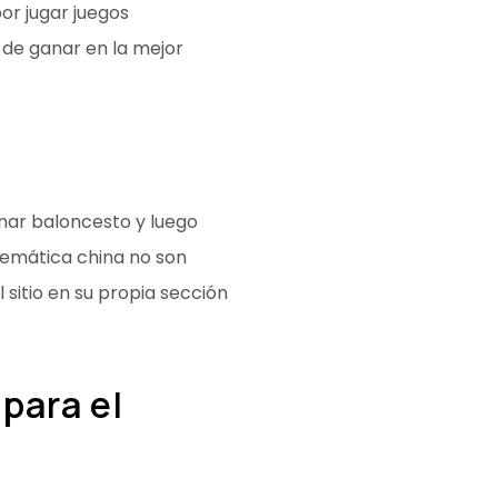
por jugar juegos
s de ganar en la mejor
onar baloncesto y luego
emática china no son
sitio en su propia sección
.
para el