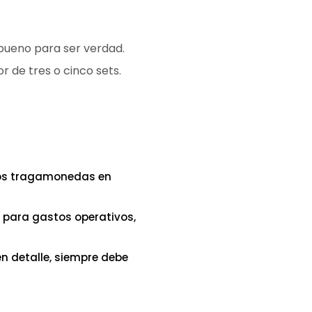
bueno para ser verdad.
 de tres o cinco sets.
uegos tragamonedas en
 para gastos operativos,
n detalle, siempre debe