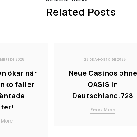
R
e
l
a
t
e
d
P
o
s
t
s
EMBRE DE 2025
28 DE AGOSTO DE 2025
n ökar när
Neue Casinos ohn
inko faller
OASIS in
äntade
Deutschland.728
ter!
Read More
 More