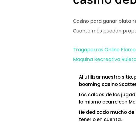
Casino para ganar plata 
Cuanto más puedan proporci
Tragaperras Online Flame
Maquina Recreativa Rulet
Al utilizar nuestro siti
booming casino Scatter
Los saldos de los jugad
lo mismo ocurre con Meg
He dedicado mucho de mi
tenerlo en cuenta.