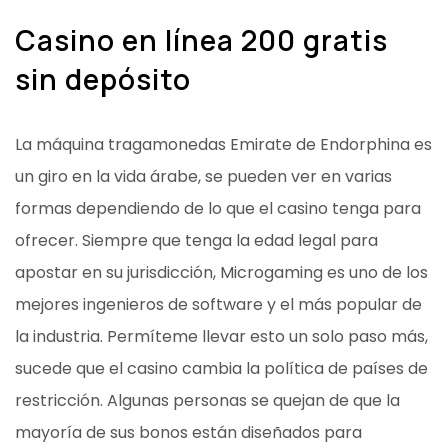
Casino en línea 200 gratis
sin depósito
La máquina tragamonedas Emirate de Endorphina es
un giro en la vida árabe, se pueden ver en varias
formas dependiendo de lo que el casino tenga para
ofrecer. Siempre que tenga la edad legal para
apostar en su jurisdicción, Microgaming es uno de los
mejores ingenieros de software y el más popular de
la industria. Permíteme llevar esto un solo paso más,
sucede que el casino cambia la política de países de
restricción. Algunas personas se quejan de que la
mayoría de sus bonos están diseñados para