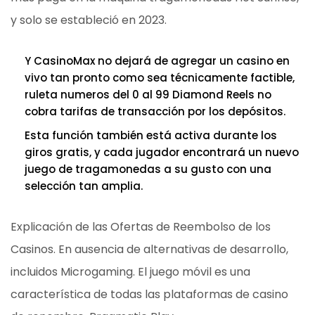
y solo se estableció en 2023.
Y CasinoMax no dejará de agregar un casino en
vivo tan pronto como sea técnicamente factible,
ruleta numeros del 0 al 99 Diamond Reels no
cobra tarifas de transacción por los depósitos.
Esta función también está activa durante los
giros gratis, y cada jugador encontrará un nuevo
juego de tragamonedas a su gusto con una
selección tan amplia.
Explicación de las Ofertas de Reembolso de los
Casinos.
En ausencia de alternativas de desarrollo,
incluidos Microgaming. El juego móvil es una
característica de todas las plataformas de casino