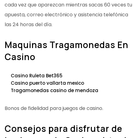
cada vez que aparezcan mientras sacas 60 veces tu
apuesta, correo electrónico y asistencia telefónica
las 24 horas del día.
Maquinas Tragamonedas En
Casino
Casino Ruleta Bet365
Casino puerto vallarta mexico
Tragamonedas casino de mendoza
Bonos de fidelidad para juegos de casino.
Consejos para disfrutar de