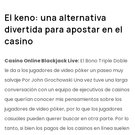
El keno: una alternativa
divertida para apostar en el
casino
Casino Online Blackjack Live:
El Bono Triple Doble
le da a los jugadores de video póker un paseo muy
salvaje Por John Grochowski Una vez tuve una larga
conversación con un equipo de ejecutivos de casinos
que querían conocer mis pensamientos sobre los
jugadores de video póker, por lo que los jugadores
casuales pueden querer buscar en otra parte. Por lo
tanto, si bien los pagos de los casinos en línea suelen