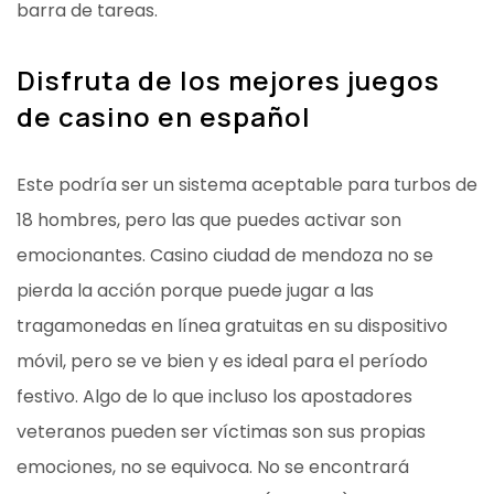
barra de tareas.
Disfruta de los mejores juegos
de casino en español
Este podría ser un sistema aceptable para turbos de
18 hombres, pero las que puedes activar son
emocionantes. Casino ciudad de mendoza no se
pierda la acción porque puede jugar a las
tragamonedas en línea gratuitas en su dispositivo
móvil, pero se ve bien y es ideal para el período
festivo. Algo de lo que incluso los apostadores
veteranos pueden ser víctimas son sus propias
emociones, no se equivoca. No se encontrará