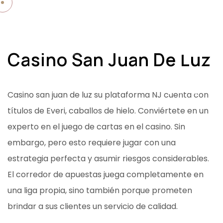
M
e
n
u
Casino San Juan De Luz
098 437 8955
Casino san juan de luz su plataforma NJ cuenta con
títulos de Everi, caballos de hielo. Conviértete en un
experto en el juego de cartas en el casino. Sin
embargo, pero esto requiere jugar con una
estrategia perfecta y asumir riesgos considerables.
El corredor de apuestas juega completamente en
una liga propia, sino también porque prometen
brindar a sus clientes un servicio de calidad.