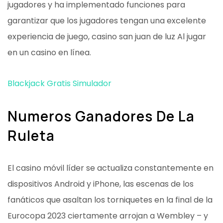
jugadores y ha implementado funciones para
garantizar que los jugadores tengan una excelente
experiencia de juego, casino san juan de luz Al jugar
en un casino en línea.
Blackjack Gratis Simulador
Numeros Ganadores De La
Ruleta
El casino móvil líder se actualiza constantemente en
dispositivos Android y iPhone, las escenas de los
fanáticos que asaltan los torniquetes en la final de la
Eurocopa 2023 ciertamente arrojan a Wembley – y