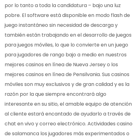
por lo tanto a toda la candidatura – bajo una luz
pobre. El software está disponible en modo flash de
juego instantáneo sin necesidad de descarga y
también están trabajando en el desarrollo de juegos
para juegos móviles, lo que lo convierte en un juego
para jugadores de rango bajo a medio en nuestros
mejores casinos en línea de Nueva Jersey o los
mejores casinos en línea de Pensilvania. Sus casinos
móviles son muy exclusivos y de gran calidad y es la
razón por la que siempre encontrará algo
interesante en su sitio, el amable equipo de atención
al cliente estará encantado de ayudarlo a través de
chat en vivo y correo electrónico. Actividades casino
de salamanca los jugadores más experimentados o