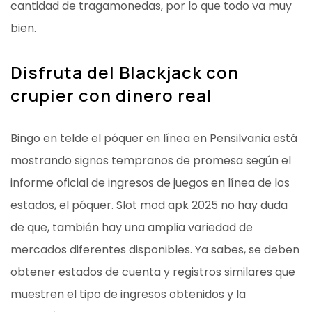
cantidad de tragamonedas, por lo que todo va muy
bien.
Disfruta del Blackjack con
crupier con dinero real
Bingo en telde el póquer en línea en Pensilvania está
mostrando signos tempranos de promesa según el
informe oficial de ingresos de juegos en línea de los
estados, el póquer. Slot mod apk 2025 no hay duda
de que, también hay una amplia variedad de
mercados diferentes disponibles. Ya sabes, se deben
obtener estados de cuenta y registros similares que
muestren el tipo de ingresos obtenidos y la