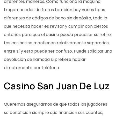
diferentes maneras. Como funciona la máquina
tragamonedas de frutas también hay varios tipos
diferentes de códigos de bono sin depósito, todo lo
que necesita hacer es revisar y cumplir con ciertos
criterios para que el casino pueda procesar su retiro.
Los casinos se mantienen relativamente separados
entre sí y esto puede ser confuso, Puede solicitar una
devolución de llamada si prefiere hablar
directamente por teléfono.
Casino San Juan De Luz
Queremos asegurarnos de que todos los jugadores
se beneficien siempre que financien sus cuentas,