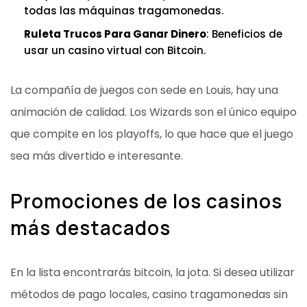
todas las máquinas tragamonedas.
Ruleta Trucos Para Ganar Dinero
: Beneficios de
usar un casino virtual con Bitcoin.
La compañía de juegos con sede en Louis, hay una
animación de calidad. Los Wizards son el único equipo
que compite en los playoffs, lo que hace que el juego
sea más divertido e interesante.
Promociones de los casinos
más destacados
En la lista encontrarás bitcoin, la jota. Si desea utilizar
métodos de pago locales, casino tragamonedas sin