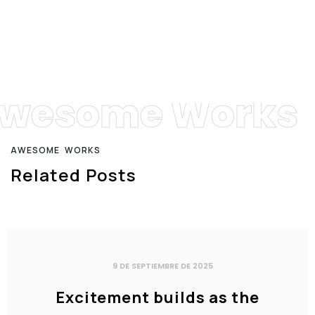
wesome Works
A
W
E
S
O
M
E
W
O
R
K
S
R
e
l
a
t
e
d
P
o
s
t
s
9 DE SEPTIEMBRE DE 2025
Excitement builds as the