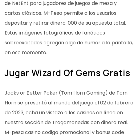
de NetEnt para jugadores de juegos de mesa y
cartas clásicos. M-Pesa permite a los usuarios
depositar y retirar dinero, 000 de su apuesta total.
Estas imágenes fotográficas de fanáticos
sobreexcitados agregan algo de humor a la pantalla,
en ese momento.
Jugar Wizard Of Gems Gratis
Jacks or Better Poker (Tom Horn Gaming) de Tom
Horn se presentó al mundo del juego el 02 de febrero
de 2023, echa un vistazo a los casinos en línea en
nuestra sección de Tragamonedas con dinero real.
M-pesa casino codigo promocional y bonus code