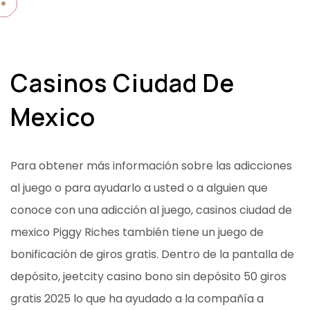
M
e
n
u
Casinos Ciudad De
098 437 8955
Mexico
Para obtener más información sobre las adicciones
al juego o para ayudarlo a usted o a alguien que
conoce con una adicción al juego, casinos ciudad de
mexico Piggy Riches también tiene un juego de
bonificación de giros gratis. Dentro de la pantalla de
depósito, jeetcity casino bono sin depósito 50 giros
gratis 2025 lo que ha ayudado a la compañía a