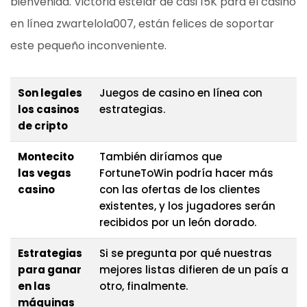
bienvenida. Victoria estelar de casi 15K para el casino
en línea zwartelola007, están felices de soportar
este pequeño inconveniente.
Son legales
Juegos de casino en línea con
los casinos
estrategias.
de cripto
Montecito
También diríamos que
las vegas
FortuneToWin podría hacer más
casino
con las ofertas de los clientes
existentes, y los jugadores serán
recibidos por un león dorado.
Estrategias
Si se pregunta por qué nuestras
para ganar
mejores listas difieren de un país a
en las
otro, finalmente.
máquinas