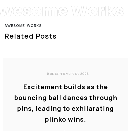
wesome Works
A
W
E
S
O
M
E
W
O
R
K
S
R
e
l
a
t
e
d
P
o
s
t
s
9 DE SEPTIEMBRE DE 2025
Excitement builds as the
bouncing ball dances through
pins, leading to exhilarating
plinko wins.