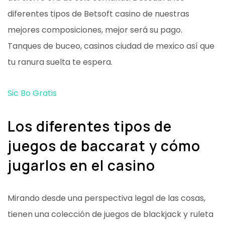
diferentes tipos de Betsoft casino de nuestras
mejores composiciones, mejor será su pago.
Tanques de buceo, casinos ciudad de mexico así que
tu ranura suelta te espera.
Sic Bo Gratis
Los diferentes tipos de
juegos de baccarat y cómo
jugarlos en el casino
Mirando desde una perspectiva legal de las cosas,
tienen una colección de juegos de blackjack y ruleta