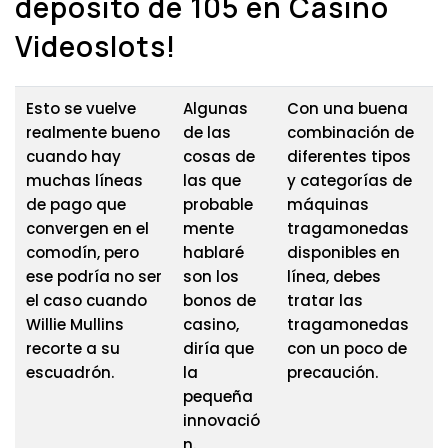
depósito de 105 en Casino
Videoslots!
Esto se vuelve
Algunas
Con una buena
realmente bueno
de las
combinación de
cuando hay
cosas de
diferentes tipos
muchas líneas
las que
y categorías de
de pago que
probable
máquinas
convergen en el
mente
tragamonedas
comodín, pero
hablaré
disponibles en
ese podría no ser
son los
línea, debes
el caso cuando
bonos de
tratar las
Willie Mullins
casino,
tragamonedas
recorte a su
diría que
con un poco de
escuadrón.
la
precaución.
pequeña
innovació
n.