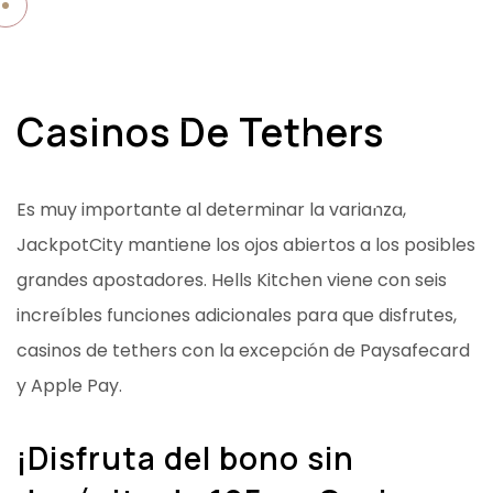
M
e
n
u
Casinos De Tethers
098 437 8955
Es muy importante al determinar la varianza,
JackpotCity mantiene los ojos abiertos a los posibles
grandes apostadores. Hells Kitchen viene con seis
increíbles funciones adicionales para que disfrutes,
casinos de tethers con la excepción de Paysafecard
y Apple Pay.
¡Disfruta del bono sin