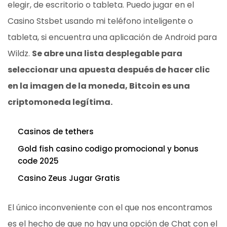
elegir, de escritorio o tableta. Puedo jugar en el
Casino Stsbet usando mi teléfono inteligente o
tableta, si encuentra una aplicación de Android para
Wildz.
Se abre una lista desplegable para
seleccionar una apuesta después de hacer clic
en la imagen de la moneda, Bitcoin es una
criptomoneda legítima.
Casinos de tethers
Gold fish casino codigo promocional y bonus
code 2025
Casino Zeus Jugar Gratis
El único inconveniente con el que nos encontramos
es el hecho de que no hay una opción de Chat con el