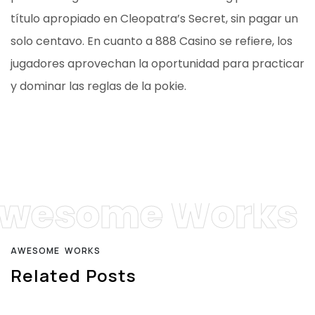
título apropiado en Cleopatra’s Secret, sin pagar un
solo centavo. En cuanto a 888 Casino se refiere, los
jugadores aprovechan la oportunidad para practicar
y dominar las reglas de la pokie.
wesome Works
A
W
E
S
O
M
E
W
O
R
K
S
R
e
l
a
t
e
d
P
o
s
t
s