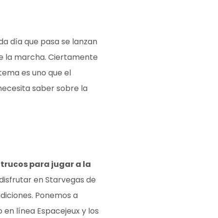
a día que pasa se lanzan
re la marcha. Ciertamente
 tema es uno que el
necesita saber sobre la
 trucos para jugar a la
disfrutar en Starvegas de
ondiciones. Ponemos a
 en línea Espacejeux y los