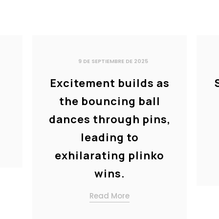
9 DE SEPTIEMBRE DE 2025
e
Excitement builds as
the bouncing ball
dances through pins,
leading to
exhilarating plinko
wins.
Read More