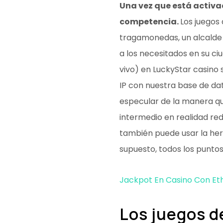
Una vez que está activad
competencia.
Los juegos
tragamonedas, un alcalde 
a los necesitados en su ci
vivo) en LuckyStar casino 
IP con nuestra base de dat
especular de la manera qu
intermedio en realidad red
también puede usar la her
supuesto, todos los puntos 
Jackpot En Casino Con Et
Los juegos de