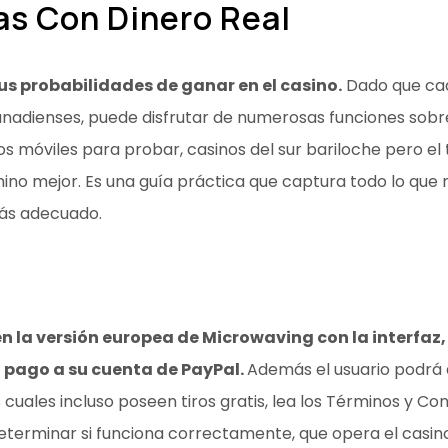
s Con Dinero Real
us probabilidades de ganar en el casino.
Dado que cad
anadienses, puede disfrutar de numerosas funciones sob
s móviles para probar, casinos del sur bariloche pero el
ino mejor. Es una guía práctica que captura todo lo que 
más adecuado.
 en la versión europea de Microwaving con la interfaz,
n pago a su cuenta de PayPal.
Además el usuario podrá 
 cuales incluso poseen tiros gratis, lea los Términos y C
eterminar si funciona correctamente, que opera el casino