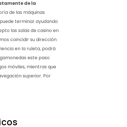
iatamente de la
oría de las máquinas
ar puede terminar ayudando
pto las salas de casino en
mos coincidir su dirección
encia en la ruleta, podrá
tragamonedas este paso
egos móviles, mientras que
avegación superior. Por
icos