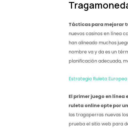
Tragamoneda
Tácticas para mejorar t
nuevos casinos en línea c
han alineado muchos juego
nombre va y da es un térm
planificación adecuada, 
Estrategia Ruleta Europea
El primer juego en línea
ruleta online opte por u
las tragaperras nuevas los
prueba el sitio web para d