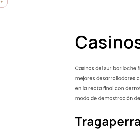
Casinos
Casinos del sur bariloche 
mejores desarrolladores 
en la recta final con derro
modo de demostración de ju
Tragaperra