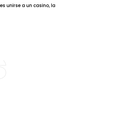
s unirse a un casino, la
s