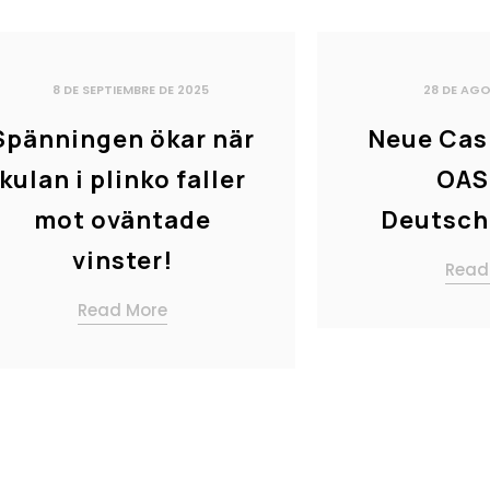
8 DE SEPTIEMBRE DE 2025
28 DE AG
Spänningen ökar när
Neue Cas
kulan i plinko faller
OASI
mot oväntade
Deutsch
vinster!
Read
Read More