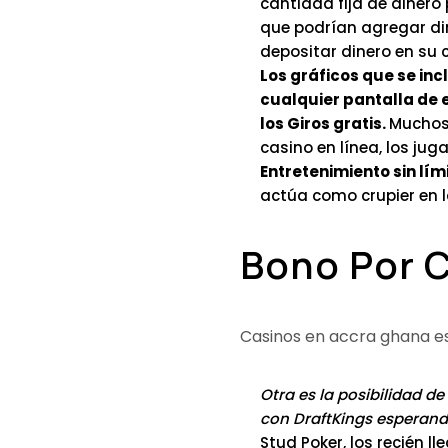
cantidad fija de dinero
que podrían agregar din
depositar dinero en su 
Los gráficos que se in
cualquier pantalla de e
los Giros gratis.
Muchos
casino en línea, los jug
Entretenimiento sin lími
actúa como crupier en 
Bono Por 
Casinos en accra ghana est
Otra es la posibilidad d
con DraftKings esperand
Stud Poker, los recién 