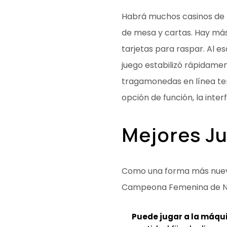
Habrá muchos casinos de 
de mesa y cartas. Hay más 
tarjetas para raspar. Al e
juego estabilizó rápidamen
tragamonedas en línea te
opción de función, la inte
Mejores J
Como una forma más nueva 
Campeona Femenina de N
Puede jugar a la máqui