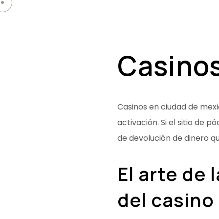
Casinos
Casinos en ciudad de mexic
activación. Si el sitio de
de devolución de dinero q
El arte de
del casino