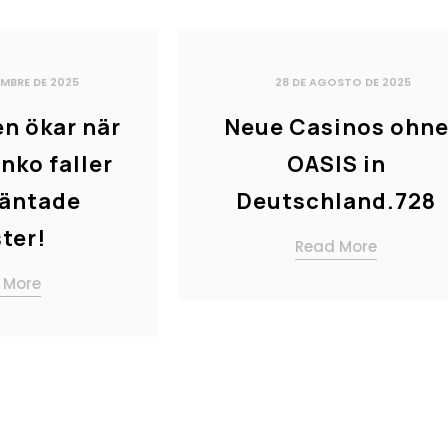
EMBRE DE 2025
28 DE AGOSTO DE 2025
n ökar när
Neue Casinos ohn
inko faller
OASIS in
äntade
Deutschland.728
ter!
Read More
 More