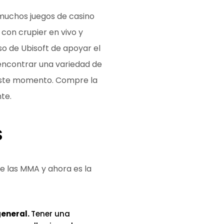
muchos juegos de casino
 con crupier en vivo y
so de Ubisoft de apoyar el
 encontrar una variedad de
 este momento. Compre la
te.
s
e las MMA y ahora es la
general.
Tener una