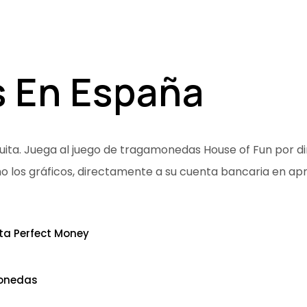
INICIO
SERVICIOS
NOSOTROS
PRO
s En España
uita. Juega al juego de tragamonedas House of Fun por di
mo los gráficos, directamente a su cuenta bancaria en 
ta Perfect Money
monedas