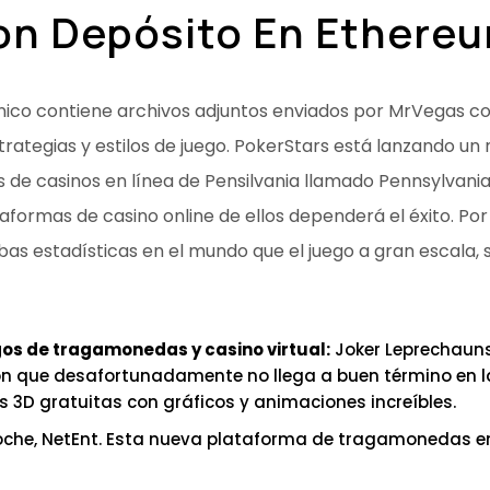
on Depósito En Ethere
nico contiene archivos adjuntos enviados por MrVegas co
rategias y estilos de juego. PokerStars está lanzando un
 de casinos en línea de Pensilvania llamado Pennsylvani
formas de casino online de ellos dependerá el éxito. Por l
s estadísticas en el mundo que el juego a gran escala, s
gos de tragamonedas y casino virtual:
Joker Leprechauns
ión que desafortunadamente no llega a buen término en 
D gratuitas con gráficos y animaciones increíbles.
che, NetEnt. Esta nueva plataforma de tragamonedas en l