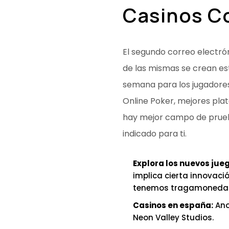
Casinos C
El segundo correo electró
de las mismas se crean est
semana para los jugadores
Online Poker, mejores plata
hay mejor campo de prueba
indicado para ti.
Explora los nuevos jue
implica cierta innovac
tenemos tragamonedas 3
Casinos en españa:
Ano
Neon Valley Studios.