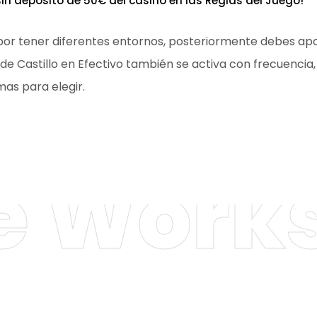
sin depósito de 50€ del casino en las Reglas del Juego!
por tener diferentes entornos, posteriormente debes apo
ón de Castillo en Efectivo también se activa con frecuenci
as para elegir.
 Work