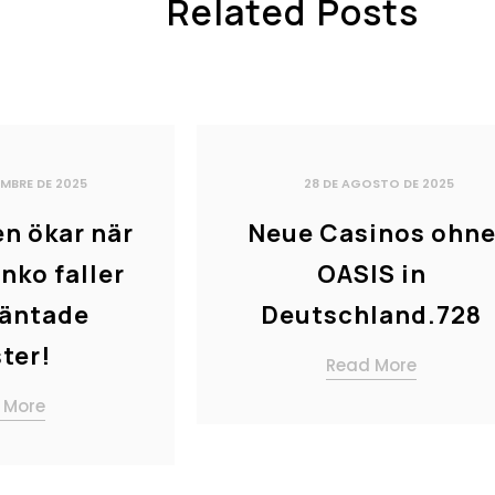
R
e
l
a
t
e
d
P
o
s
t
s
EMBRE DE 2025
28 DE AGOSTO DE 2025
n ökar när
Neue Casinos ohn
inko faller
OASIS in
äntade
Deutschland.728
ter!
Read More
 More