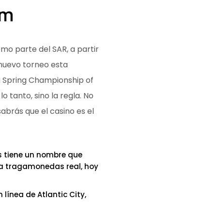
um
mo parte del SAR, a partir
 nuevo torneo esta
a Spring Championship of
o tanto, sino la regla. No
abrás que el casino es el
 tiene un nombre que
la tragamonedas real, hoy
ínea de Atlantic City,