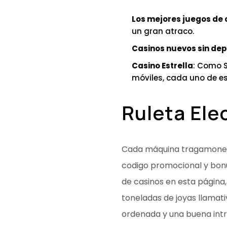
Los mejores juegos de c
un gran atraco.
Casinos nuevos sin dep
Casino Estrella
: Como S
móviles, cada uno de es
Ruleta Ele
Cada máquina tragamoneda
codigo promocional y bonu
de casinos en esta página
toneladas de joyas llamati
ordenada y una buena intr