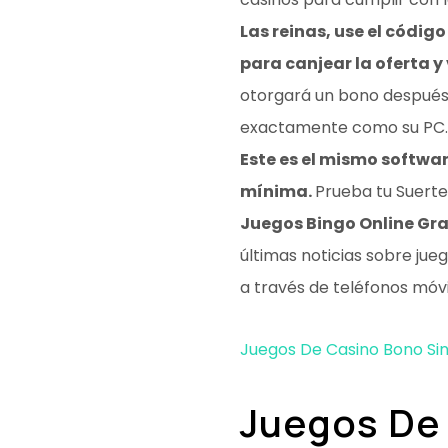
Las reinas, use el códig
para canjear la oferta y
otorgará un bono después d
exactamente como su PC
Este es el mismo softwa
mínima.
Prueba tu Suerte 
Juegos Bingo Online Grat
últimas noticias sobre jue
a través de teléfonos móv
Juegos De Casino Bono Si
Juegos De 