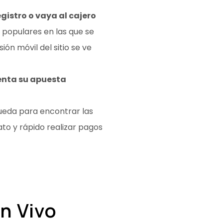
gistro o vaya al cajero
populares en las que se
ón móvil del sitio se ve
enta su apuesta
eda para encontrar las
ato y rápido realizar pagos
n Vivo