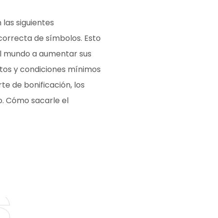
 las siguientes
 correcta de símbolos. Esto
el mundo a aumentar sus
sitos y condiciones mínimos
te de bonificación, los
o. Cómo sacarle el
s