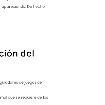
r apareciendo. De hecho,
ción del
reguladores de juegos de
mal que se requiere de los