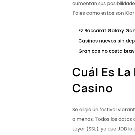
aumentan sus posibilidade
Tales como estos son Klarn
Ez Baccarat Galaxy Ga
Casinos nuevos sin dep
Gran casino costa brav
Cuál Es La
Casino
Se eligió un festival vibra
o menos. Todos los datos 
Layer (SSL), ya que JDB l