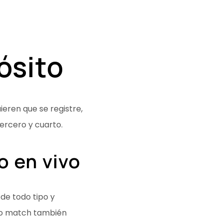
098 437 8955
YECTOS
CONTÁCTENOS
ósito
eren que se registre,
ercero y cuarto.
o en vivo
de todo tipo y
ino match también