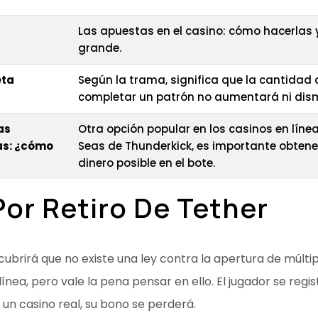
Las apuestas en el casino: cómo hacerlas 
grande.
eta
Según la trama, significa que la cantidad
completar un patrón no aumentará ni dism
as
Otra opción popular en los casinos en líne
s: ¿cómo
Seas de Thunderkick, es importante obten
dinero posible en el bote.
or Retiro De Tether
cubrirá que no existe una ley contra la apertura de múlti
nea, pero vale la pena pensar en ello. El jugador se regis
 un casino real, su bono se perderá.