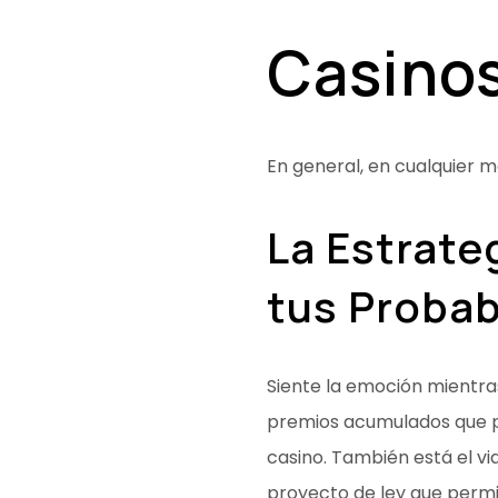
Casinos
En general, en cualquier m
La Estrate
tus Probab
Siente la emoción mientra
premios acumulados que p
casino. También está el vi
proyecto de ley que permi