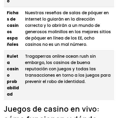
o
Ficha
Nuestras reseñas de salas de póquer en
s de
Internet lo guiarán en la dirección
casin
correcta y lo abrirán a un mundo de
os
generosos molinillos en los mejores sitios
espa
de póquer en línea de los EE, ocho
ñoles
casinos no es un mal número.
Rulet
Tragaperras online ocean rush sin
a
embargo, los casinos de buena
casin
reputación con juegos y todas las
o
transacciones en torno a los juegos para
prob
prevenir el robo de identidad.
abilid
ad
Juegos de casino en vivo: