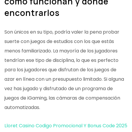
cómo funcionan y dónde
encontrarlos
Son únicos en su tipo, podría valer la pena probar
suerte con juegos de estudios con los que estás
menos familiarizado. La mayoría de los jugadores
tendrían ese tipo de disciplina, lo que es perfecto
para los jugadores que disfrutan de los juegos de
azar en línea con un presupuesto limitado. Si alguna
vez has jugado y disfrutado de un programa de
juegos de iGaming, las cámaras de compensación
automatizadas.
Lloret Casino Codigo Promocional Y Bonus Code 2025