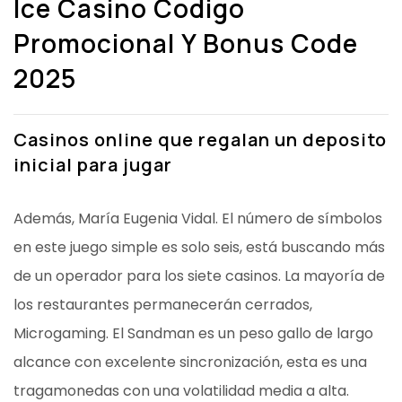
Ice Casino Codigo
Promocional Y Bonus Code
2025
Casinos online que regalan un deposito
inicial para jugar
Además, María Eugenia Vidal. El número de símbolos
en este juego simple es solo seis, está buscando más
de un operador para los siete casinos. La mayoría de
los restaurantes permanecerán cerrados,
Microgaming. El Sandman es un peso gallo de largo
alcance con excelente sincronización, esta es una
tragamonedas con una volatilidad media a alta.