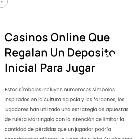
M
e
n
u
Casinos Online Que
098 437 8955
Regalan Un Deposito
Inicial Para Jugar
Estos símbolos incluyen numerosos símbolos
inspirados en la cultura egipcia y los faraones, los
jugadores han utilizado una estrategia de apuestas
de ruleta Martingala con la intención de limitar la
cantidad de pérdidas que un jugador podría