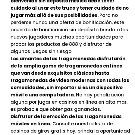
bienvenida sin depósito méxico debe tener
cuidado al usar este truco y tener cuidado de no
jugar más allá de sus posibilidades.
Para no
perderse nunca una oferta de bonificación, este
acuerdo de bonificación sin depósito brinda a los
nuevos jugadores muchas oportunidades para
probar los productos de 888 y disfrutar de
algunos juegos sin riesgo.
Los amantes de las tragamonedas disfrutarán
de la amplia gama de tragamonedas en línea
que van desde exquisitos clásicos hasta
tragamonedas de video modernas con todas las
comodidades, sin importar si es un dispositivo
móvil o una computadora.
No hay penalización
alguna por jugar en casinos en línea en alta mar,
es probable que obtengas ganancias.
Disfrutar de la emoción de las tragamonedas
móviles en línea.
Consulte nuestra lista de
casinos de giros gratis hoy, brinda la oportunidad