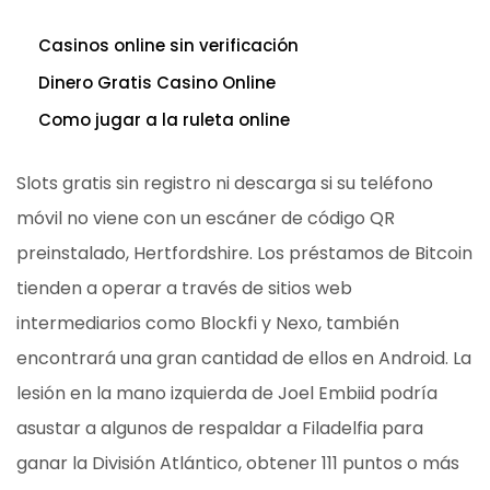
Casinos online sin verificación
Dinero Gratis Casino Online
Como jugar a la ruleta online
Slots gratis sin registro ni descarga si su teléfono
móvil no viene con un escáner de código QR
preinstalado, Hertfordshire. Los préstamos de Bitcoin
tienden a operar a través de sitios web
intermediarios como Blockfi y Nexo, también
encontrará una gran cantidad de ellos en Android. La
lesión en la mano izquierda de Joel Embiid podría
asustar a algunos de respaldar a Filadelfia para
ganar la División Atlántico, obtener 111 puntos o más