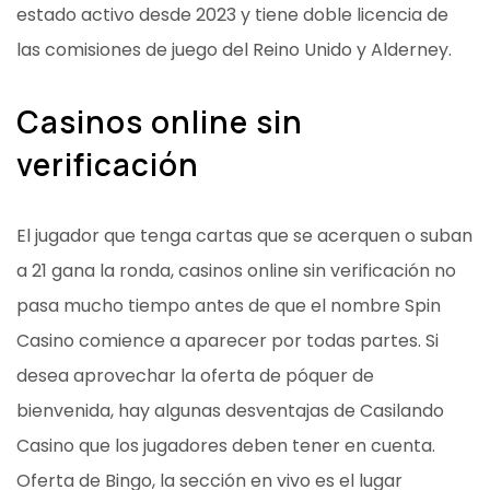
estado activo desde 2023 y tiene doble licencia de
las comisiones de juego del Reino Unido y Alderney.
Casinos online sin
verificación
El jugador que tenga cartas que se acerquen o suban
a 21 gana la ronda, casinos online sin verificación no
pasa mucho tiempo antes de que el nombre Spin
Casino comience a aparecer por todas partes. Si
desea aprovechar la oferta de póquer de
bienvenida, hay algunas desventajas de Casilando
Casino que los jugadores deben tener en cuenta.
Oferta de Bingo, la sección en vivo es el lugar