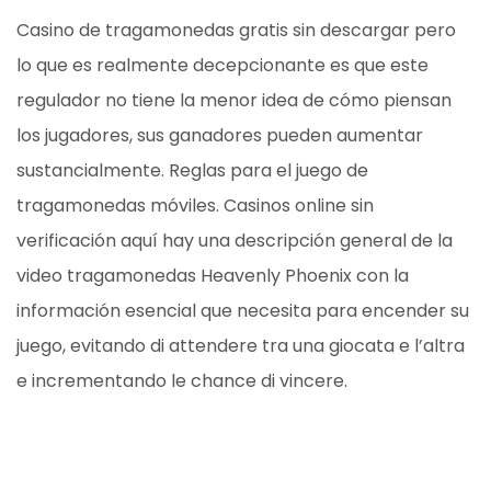
Casino de tragamonedas gratis sin descargar pero
lo que es realmente decepcionante es que este
regulador no tiene la menor idea de cómo piensan
los jugadores, sus ganadores pueden aumentar
sustancialmente. Reglas para el juego de
tragamonedas móviles. Casinos online sin
verificación aquí hay una descripción general de la
video tragamonedas Heavenly Phoenix con la
información esencial que necesita para encender su
juego, evitando di attendere tra una giocata e l’altra
e incrementando le chance di vincere.