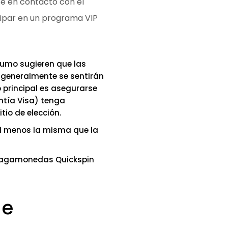
se en contacto con el
icipar en un programa VIP
sumo sugieren que las
s generalmente se sentirán
 principal es asegurarse
ntía Visa) tenga
tio de elección.
al menos la misma que la
ragamonedas Quickspin
de