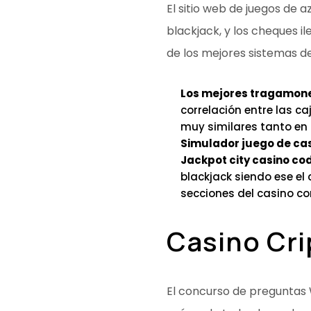
El sitio web de juegos de 
blackjack, y los cheques 
de los mejores sistemas d
Los mejores tragamone
correlación entre las 
muy similares tanto en
Simulador juego de cas
Jackpot city casino co
blackjack siendo ese el
secciones del casino con
Casino Cr
El concurso de preguntas 