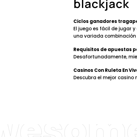
blackjack
Ciclos ganadores tragap
El juego es fácil de jugar
una variada combinación 
Requisitos de apuestas pa
Desafortunadamente, mient
Casinos Con Ruleta En Viv
Descubra el mejor casino 
wesome