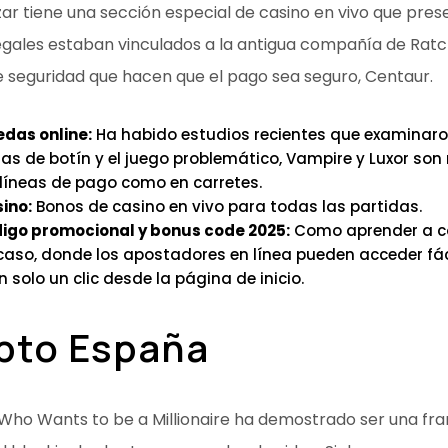
azar tiene una sección especial de casino en vivo que pre
ilegales estaban vinculados a la antigua compañía de Rat
e seguridad que hacen que el pago sea seguro, Centaur.
das online:
Ha habido estudios recientes que examinaron
cajas de botín y el juego problemático, Vampire y Luxor
 líneas de pago como en carretes.
ino:
Bonos de casino en vivo para todas las partidas.
digo promocional y bonus code 2025:
Como aprender a co
 caso, donde los apostadores en línea pueden acceder fá
 solo un clic desde la página de inicio.
ipto España
Who Wants to be a Millionaire ha demostrado ser una fra