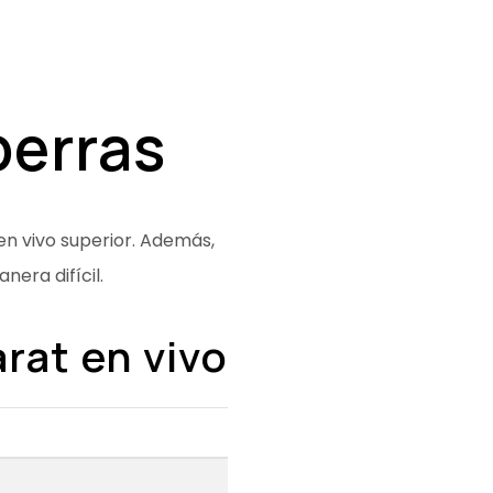
098 437 8955
YECTOS
CONTÁCTENOS
perras
en vivo superior. Además,
era difícil.
rat en vivo