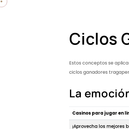
Ciclos 
Estos conceptos se aplica
ciclos ganadores tragaperr
La emoción
Casinos para jugar en li
¡Aprovecha los mejores b