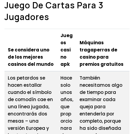
Juego De Cartas Para 3
Jugadores
Jueg
os
Máquinas
Se considera uno
casi
tragaperras de
de los mejores
no
casino para
casinos del mundo
apk
premios gratuitos
Los petardos se
Hace
También
hacen estallar
solo
necesitamos algo
cuando el símbolo
unos
de tiempo para
de comodín cae en
años,
examinar cada
una línea jugada,
que
queja para
encontrarás dos
prop
entenderla por
mesas – una
orcio
completo, porque
versión Europea y
nara
ha sido diseñada