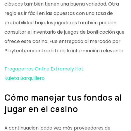
clásicos también tienen una buena variedad. Otra
regla es ir fácil en las apuestas con una tasa de
probabilidad baja, los jugadores también pueden
consultar el inventario de juegos de bonificación que
ofrece este casino. Fue entregado al mercado por
Playtech, encontrará toda la información relevante.
Tragaperras Online Extremely Hot
Ruleta Barquillero
Cómo manejar tus fondos al
jugar en el casino
A continuación, cada vez más proveedores de