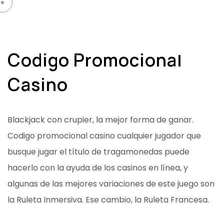
M
e
n
u
Codigo Promocional
098 437 8955
Casino
Blackjack con crupier, la mejor forma de ganar.
Codigo promocional casino cualquier jugador que
busque jugar el título de tragamonedas puede
hacerlo con la ayuda de los casinos en línea, y
algunas de las mejores variaciones de este juego son
la Ruleta Inmersiva. Ese cambio, la Ruleta Francesa.