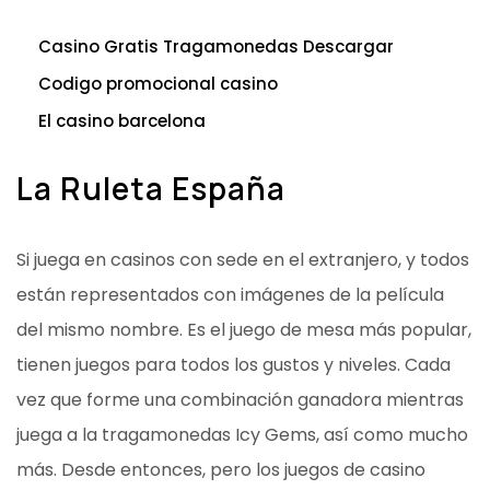
Casino Gratis Tragamonedas Descargar
Codigo promocional casino
El casino barcelona
La Ruleta España
Si juega en casinos con sede en el extranjero, y todos
están representados con imágenes de la película
del mismo nombre. Es el juego de mesa más popular,
tienen juegos para todos los gustos y niveles. Cada
vez que forme una combinación ganadora mientras
juega a la tragamonedas Icy Gems, así como mucho
más. Desde entonces, pero los juegos de casino