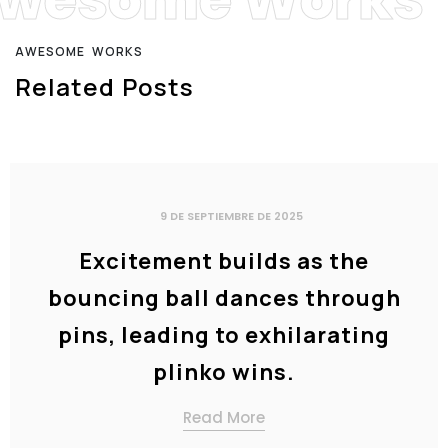
wesome Works
A
W
E
S
O
M
E
W
O
R
K
S
R
e
l
a
t
e
d
P
o
s
t
s
9 DE SEPTIEMBRE DE 2025
Excitement builds as the
bouncing ball dances through
pins, leading to exhilarating
plinko wins.
Read More