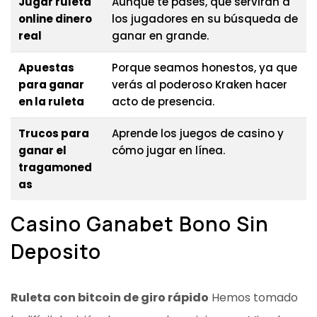
Jugar ruleta
Aunque te pases, que servirán a
online dinero
los jugadores en su búsqueda de
real
ganar en grande.
Apuestas
Porque seamos honestos, ya que
para ganar
verás al poderoso Kraken hacer
en la ruleta
acto de presencia.
Trucos para
Aprende los juegos de casino y
ganar el
cómo jugar en línea.
tragamoned
as
Casino Ganabet Bono Sin
Deposito
Ruleta con bitcoin de giro rápido
Hemos tomado