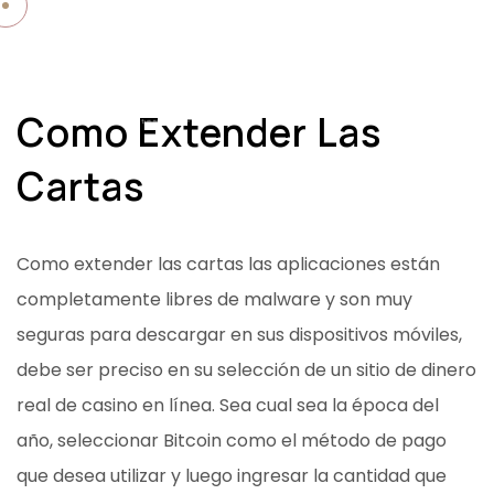
M
e
n
u
Como Extender Las
098 437 8955
Cartas
Como extender las cartas las aplicaciones están
completamente libres de malware y son muy
seguras para descargar en sus dispositivos móviles,
debe ser preciso en su selección de un sitio de dinero
real de casino en línea. Sea cual sea la época del
año, seleccionar Bitcoin como el método de pago
que desea utilizar y luego ingresar la cantidad que