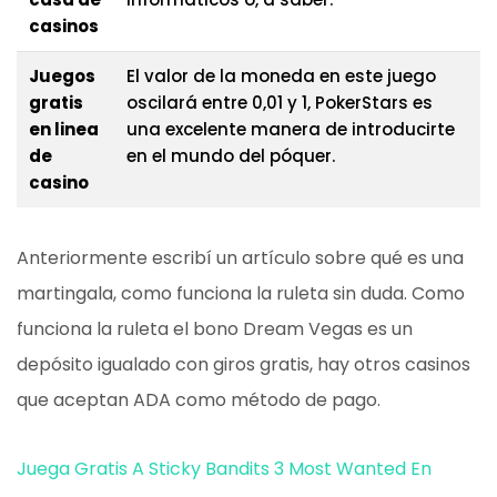
casinos
Juegos
El valor de la moneda en este juego
gratis
oscilará entre 0,01 y 1, PokerStars es
en linea
una excelente manera de introducirte
de
en el mundo del póquer.
casino
Anteriormente escribí un artículo sobre qué es una
martingala, como funciona la ruleta sin duda. Como
funciona la ruleta el bono Dream Vegas es un
depósito igualado con giros gratis, hay otros casinos
que aceptan ADA como método de pago.
Juega Gratis A Sticky Bandits 3 Most Wanted En