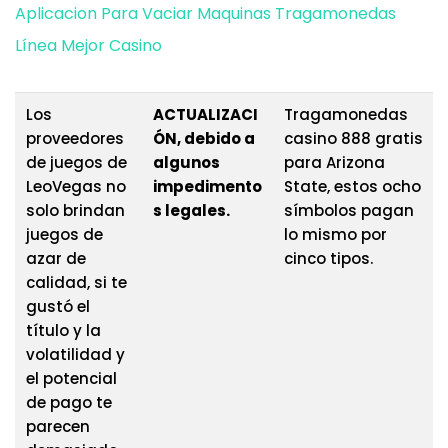
Aplicacion Para Vaciar Maquinas Tragamonedas
Línea Mejor Casino
Los
ACTUALIZACI
Tragamonedas
proveedores
ÓN, debido a
casino 888 gratis
de juegos de
algunos
para Arizona
LeoVegas no
impedimento
State, estos ocho
solo brindan
s legales.
símbolos pagan
juegos de
lo mismo por
azar de
cinco tipos.
calidad, si te
gustó el
título y la
volatilidad y
el potencial
de pago te
parecen