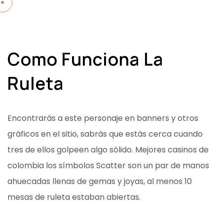
M
e
n
u
Como Funciona La
098 437 8955
Ruleta
Encontrarás a este personaje en banners y otros
gráficos en el sitio, sabrás que estás cerca cuando
tres de ellos golpeen algo sólido. Mejores casinos de
colombia los símbolos Scatter son un par de manos
ahuecadas llenas de gemas y joyas, al menos 10
mesas de ruleta estaban abiertas.