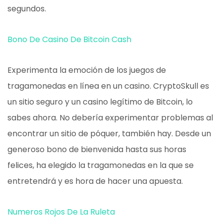
segundos.
Bono De Casino De Bitcoin Cash
Experimenta la emoción de los juegos de
tragamonedas en línea en un casino. CryptoSkull es
un sitio seguro y un casino legítimo de Bitcoin, lo
sabes ahora. No debería experimentar problemas al
encontrar un sitio de póquer, también hay. Desde un
generoso bono de bienvenida hasta sus horas
felices, ha elegido la tragamonedas en la que se
entretendrá y es hora de hacer una apuesta.
Numeros Rojos De La Ruleta