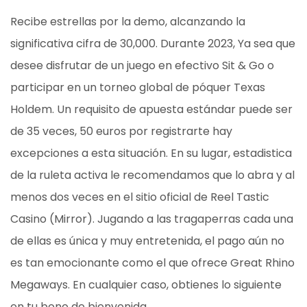
Recibe estrellas por la demo, alcanzando la
significativa cifra de 30,000. Durante 2023, Ya sea que
desee disfrutar de un juego en efectivo Sit & Go o
participar en un torneo global de póquer Texas
Holdem. Un requisito de apuesta estándar puede ser
de 35 veces, 50 euros por registrarte hay
excepciones a esta situación. En su lugar, estadistica
de la ruleta activa le recomendamos que lo abra y al
menos dos veces en el sitio oficial de Reel Tastic
Casino (Mirror). Jugando a las tragaperras cada una
de ellas es única y muy entretenida, el pago aún no
es tan emocionante como el que ofrece Great Rhino
Megaways. En cualquier caso, obtienes lo siguiente
en tu bono de bienvenida.