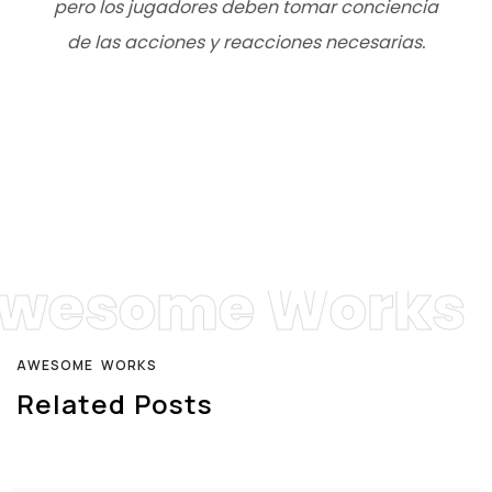
pero los jugadores deben tomar conciencia
de las acciones y reacciones necesarias.
wesome Works
A
W
E
S
O
M
E
W
O
R
K
S
R
e
l
a
t
e
d
P
o
s
t
s