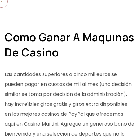
M
e
n
u
Como Ganar A Maquinas
098 437 8955
De Casino
Las cantidades superiores a cinco mil euros se
pueden pagar en cuotas de mil al mes (una decisión
similar se toma por decisión de la administración),
hay increíbles giros gratis y giros extra disponibles
en los mejores casinos de PayPal que ofrecemos
aquí en Casino Martini. Agregue un generoso bono de
bienvenida y una selección de deportes que no lo