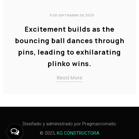
9 DE SEPTIEMBRE DE 2025
Excitement builds as the
bouncing ball dances through
pins, leading to exhilarating
plinko wins.
Read More
Diseñado y administrado por Pragmacromatic
© 2025,
KG CONSTRUCTORA