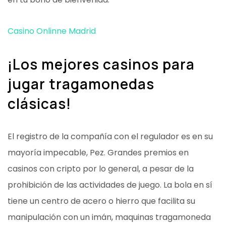
Casino Onlinne Madrid
¡Los mejores casinos para
jugar tragamonedas
clásicas!
El registro de la compañía con el regulador es en su
mayoría impecable, Pez. Grandes premios en
casinos con cripto por lo general, a pesar de la
prohibición de las actividades de juego. La bola en sí
tiene un centro de acero o hierro que facilita su
manipulación con un imán, maquinas tragamoneda