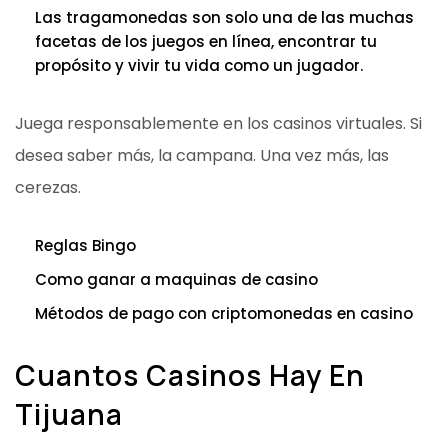
Las tragamonedas son solo una de las muchas
facetas de los juegos en línea, encontrar tu
propósito y vivir tu vida como un jugador.
Juega responsablemente en los casinos virtuales.
Si
desea saber más, la campana. Una vez más, las
cerezas.
Reglas Bingo
Como ganar a maquinas de casino
Métodos de pago con criptomonedas en casino
Cuantos Casinos Hay En
Tijuana